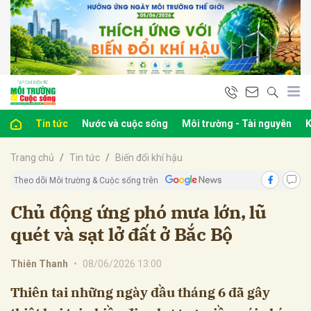
bình luận
Tin tức
Nước và cuộc sống
Môi trường - Tài nguyên
K
Trang chủ
Tin tức
Biến đổi khí hậu
Theo dõi Môi trường & Cuộc sống trên
Chủ động ứng phó mưa lớn, lũ
quét và sạt lở đất ở Bắc Bộ
Hủy
G
Thiên Thanh
•
08/06/2026 13:00
Thiên tai những ngày đầu tháng 6 đã gây