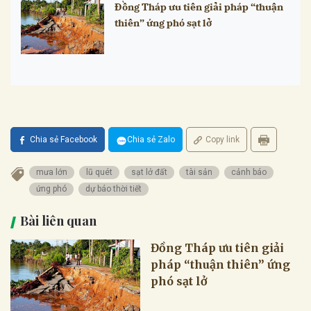
Đồng Tháp ưu tiên giải pháp “thuận
thiên” ứng phó sạt lở
Chia sẻ Facebook
Chia sẻ Zalo
Copy link
mưa lớn
lũ quét
sạt lở đất
tài sản
cảnh báo
ứng phó
dự báo thời tiết
Bài liên quan
Đồng Tháp ưu tiên giải
pháp “thuận thiên” ứng
phó sạt lở