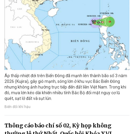
Áp thấp nhiệt đới trên Biển Đông đã mạnh lên thành bão số 3 năm
2026 (Kujira), gây gió mạnh, sóng lớn ở khu vực Bắc Biển Đông
nhưng không ảnh hưởng trực tiếp đến đất liền Việt Nam. Trong khi
đó, mưa lớn kéo dài khiến nhiều tỉnh Bắc Bộ đối mặt nguy cơ lũ
quét, sạt lở đất và sụt lún.
Biến đổi khí hậu
Thông cáo báo chí số 02, Kỳ họp không
thường lệ thứ Nhất, Quốc hội Khóa XVI