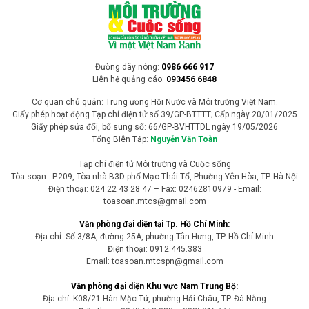
Thông cáo báo chí số 02, Kỳ họp không
thường lệ thứ Nhất, Quốc hội Khóa XVI
Thứ Ba, ngày 04/8/2026, Kỳ họp không thường lệ thứ Nhất, Quốc
hội khóa XVI diễn ra tại Nhà Quốc hội, Thủ đô Hà Nội bước vào ngày
làm việc thứ hai dưới sự chủ trì của Chủ tịch Quốc hội Trần Thanh
Mẫn.