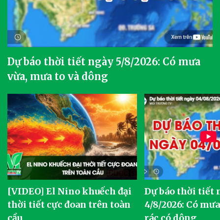
Dự báo thời tiết ngày 5/8/2026: Có mưa
vừa, mưa to và dông
[VIDEO] El Nino khuếch đại
Dự báo thời tiết
thời tiết cực đoan trên toàn
4/8/2026: Có mưa 
cầu
rác có dông