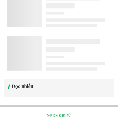
Áp thấp nhiệt đới trên Biển Đông đã mạnh lên thành bão số 3 năm
2026 (Kujira), gây gió mạnh, sóng lớn ở khu vực Bắc Biển Đông
nhưng không ảnh hưởng trực tiếp đến đất liền Việt Nam. Trong khi
đó, mưa lớn kéo dài khiến nhiều tỉnh Bắc Bộ đối mặt nguy cơ lũ
quét, sạt lở đất và sụt lún.
Biến đổi khí hậu