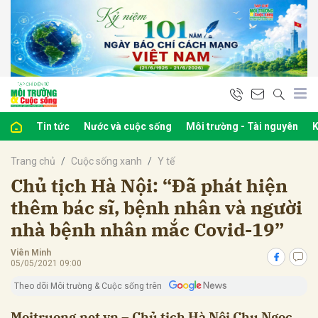
bình luận
Tin tức
Nước và cuộc sống
Môi trường - Tài nguyên
K
Trang chủ
Cuộc sống xanh
Y tế
Chủ tịch Hà Nội: “Đã phát hiện
thêm bác sĩ, bệnh nhân và người
nhà bệnh nhân mắc Covid-19”
Hủy
G
Viên Minh
05/05/2021 09:00
Theo dõi Môi trường & Cuộc sống trên
Moitruong.net.vn – Chủ tịch Hà Nội Chu Ngọc