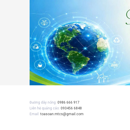
Gửi 
Đường dây nóng:
0986 666 917
Liên hệ quảng cáo:
093456 6848
Email:
toasoan.mtcs@gmail.com