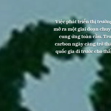
Việc phát triển thị trườ
mở ra một giai đoạn chuy
cung ứng toàn cầu. Tro
carbon ngày càng trở th
quốc gia đi trước cho t