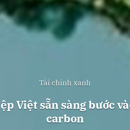
Tài chính xanh
p Việt sẵn sàng bước và
carbon