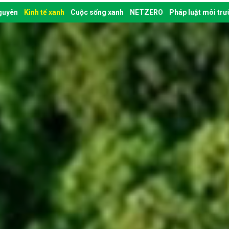
nguyên
Kinh tế xanh
Cuộc sống xanh
NETZERO
Pháp luật môi tr