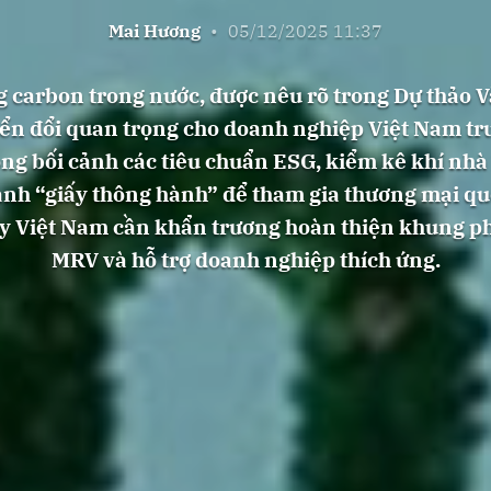
Mai Hương
•
05/12/2025 11:37
ng carbon trong nước, được nêu rõ trong Dự thảo 
ển đổi quan trọng cho doanh nghiệp Việt Nam tr
ng bối cảnh các tiêu chuẩn ESG, kiểm kê khí nhà 
ành “giấy thông hành” để tham gia thương mại quố
hấy Việt Nam cần khẩn trương hoàn thiện khung ph
MRV và hỗ trợ doanh nghiệp thích ứng.