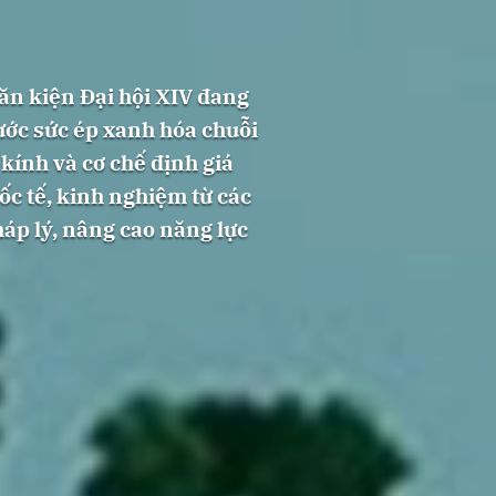
Văn kiện Đại hội XIV đang
ước sức ép xanh hóa chuỗi
kính và cơ chế định giá
c tế, kinh nghiệm từ các
áp lý, nâng cao năng lực