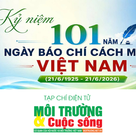
bình luận
Hủy
G