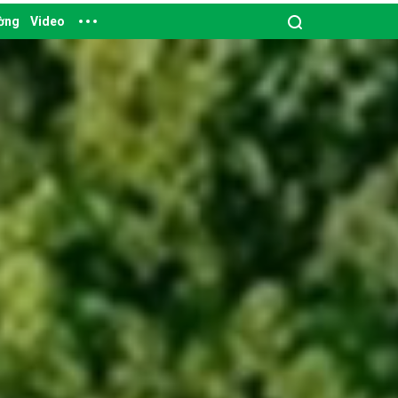
ường
Video