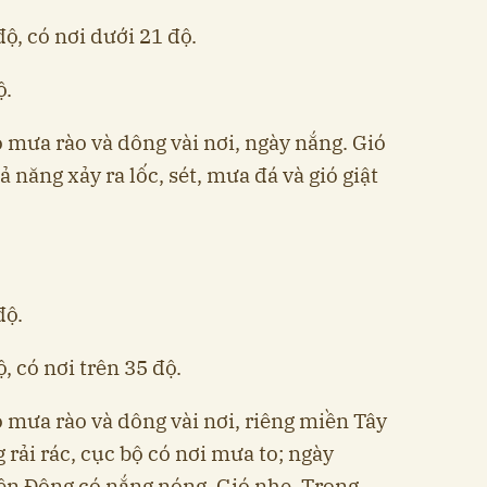
độ, có nơi dưới 21 độ.
ộ.
 mưa rào và dông vài nơi, ngày nắng. Gió
năng xảy ra lốc, sét, mưa đá và gió giật
độ.
, có nơi trên 35 độ.
 mưa rào và dông vài nơi, riêng miền Tây
rải rác, cục bộ có nơi mưa to; ngày
ền Đông có nắng nóng. Gió nhẹ. Trong