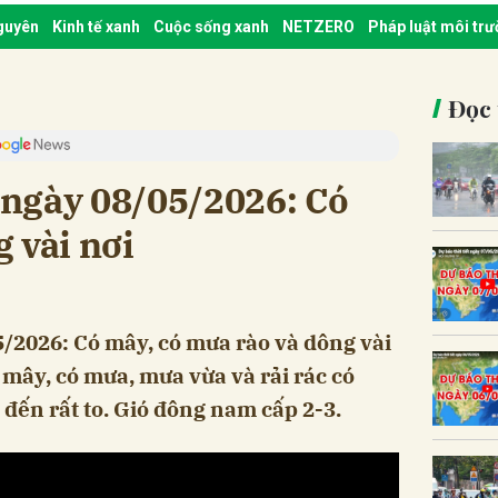
nguyên
Kinh tế xanh
Cuộc sống xanh
NETZERO
Pháp luật môi tr
Đọc 
t ngày 08/05/2026: Có
 vài nơi
5/2026: Có mây, có mưa rào và dông vài
u mây, có mưa, mưa vừa và rải rác có
 đến rất to. Gió đông nam cấp 2-3.