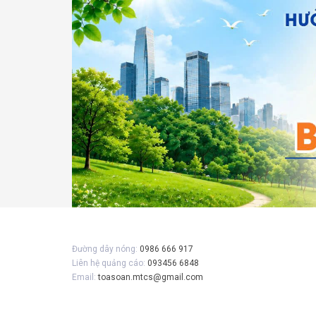
Gửi 
Đường dây nóng:
0986 666 917
Liên hệ quảng cáo:
093456 6848
Email:
toasoan.mtcs@gmail.com