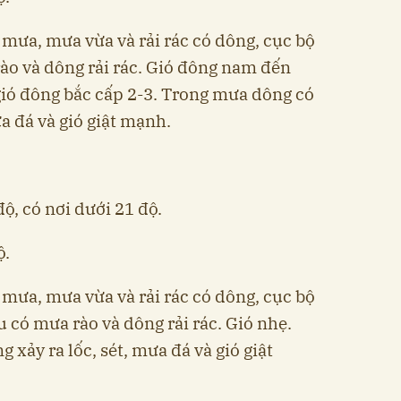
mưa, mưa vừa và rải rác có dông, cục bộ
rào và dông rải rác. Gió đông nam đến
ió đông bắc cấp 2-3. Trong mưa dông có
ưa đá và gió giật mạnh.
độ, có nơi dưới 21 độ.
ộ.
mưa, mưa vừa và rải rác có dông, cục bộ
u có mưa rào và dông rải rác. Gió nhẹ.
xảy ra lốc, sét, mưa đá và gió giật