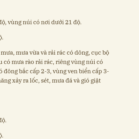
độ, vùng núi có nơi dưới 21 độ.
ộ.
mưa, mưa vừa và rải rác có dông, cục bộ
u có mưa rào rải rác, riêng vùng núi có
ó đông bắc cấp 2-3, vùng ven biển cấp 3-
ng xảy ra lốc, sét, mưa đá và gió giật
độ.
ộ.