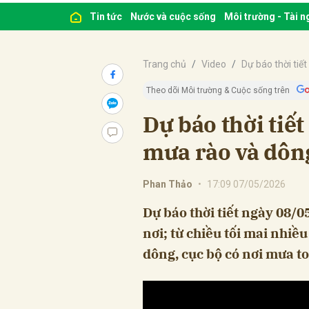
Tin tức
Nước và cuộc sống
Môi trường - Tài 
Trang chủ
Video
Dự báo thời tiết
Theo dõi Môi trường & Cuộc sống trên
Dự báo thời tiế
mưa rào và dông
Phan Thảo
•
17:09 07/05/2026
Dự báo thời tiết ngày 08/0
nơi; từ chiều tối mai nhiề
dông, cục bộ có nơi mưa to