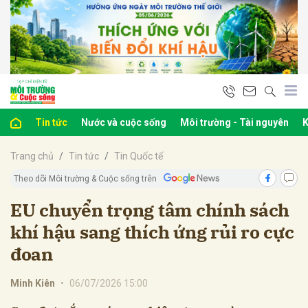
bình luận
Tin tức
Nước và cuộc sống
Môi trường - Tài nguyên
K
Trang chủ
Tin tức
Tin Quốc tế
Theo dõi Môi trường & Cuộc sống trên
EU chuyển trọng tâm chính sách
khí hậu sang thích ứng rủi ro cực
Hủy
G
đoan
Minh Kiên
•
06/07/2026 15:00