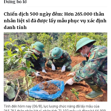
Đừng bỏ lỡ
Chiến dịch 500 ngày đêm: Hơn 265.000 thân
nhân liệt sĩ đã được lấy mẫu phục vụ xác định
danh tính
Tính đến hôm nay (06/8), lực lượng chức năng đã lấy mẫu của
265.761 thân nhân liệt sĩ, phân tích 71.102 mẫu và đồng bộ 66.909