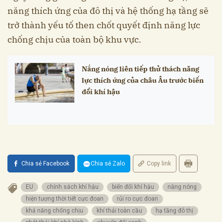
năng thích ứng của đô thị và hệ thống hạ tầng sẽ
trở thành yếu tố then chốt quyết định năng lực
chống chịu của toàn bộ khu vực.
Nắng nóng liên tiếp thử thách năng
lực thích ứng của châu Âu trước biến
đổi khí hậu
Chia sẻ Facebook
Chia sẻ Zalo
Copy link
EU
chính sách khí hậu
biến đổi khí hậu
nắng nóng
hiện tượng thời tiết cực đoan
rủi ro cực đoan
khả năng chống chịu
khí thải toàn cầu
hạ tầng đô thị