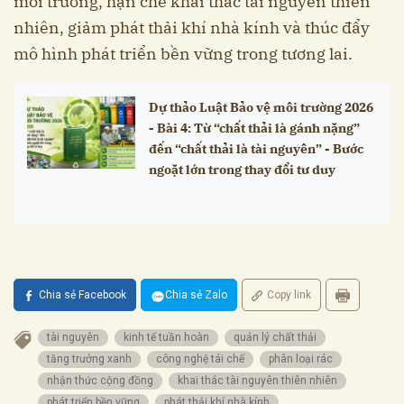
môi trường, hạn chế khai thác tài nguyên thiên
nhiên, giảm phát thải khí nhà kính và thúc đẩy
mô hình phát triển bền vững trong tương lai.
Dự thảo Luật Bảo vệ môi trường 2026
- Bài 4: Từ “chất thải là gánh nặng”
đến “chất thải là tài nguyên” - Bước
ngoặt lớn trong thay đổi tư duy
Chia sẻ Facebook
Chia sẻ Zalo
Copy link
tài nguyên
kinh tế tuần hoàn
quản lý chất thải
tăng trưởng xanh
công nghệ tái chế
phân loại rác
nhận thức cộng đồng
khai thác tài nguyên thiên nhiên
phát triển bền vững
phát thải khí nhà kính