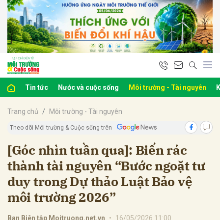
bình luận
Tin tức
Nước và cuộc sống
Môi trường - Tài nguyên
K
Trang chủ
Môi trường - Tài nguyên
Theo dõi Môi trường & Cuộc sống trên
[Góc nhìn tuần qua]: Biến rác
thành tài nguyên “Bước ngoặt tư
Hủy
G
duy trong Dự thảo Luật Bảo vệ
môi trường 2026”
Ban Biên tập Moitruong.net.vn
•
16/05/2026 11:00