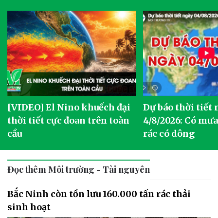
[VIDEO] El Nino khuếch đại
Dự báo thời tiết
thời tiết cực đoan trên toàn
4/8/2026: Có mưa 
cầu
rác có dông
Đọc thêm Môi trường - Tài nguyên
Bắc Ninh còn tồn lưu 160.000 tấn rác thải
sinh hoạt