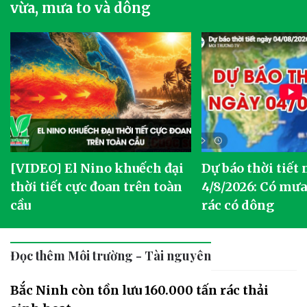
vừa, mưa to và dông
[VIDEO] El Nino khuếch đại
Dự báo thời tiết
thời tiết cực đoan trên toàn
4/8/2026: Có mưa 
cầu
rác có dông
Đọc thêm Môi trường - Tài nguyên
Bắc Ninh còn tồn lưu 160.000 tấn rác thải