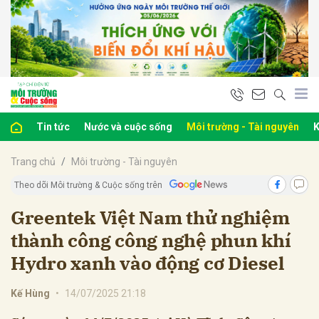
bình luận
Tin tức
Nước và cuộc sống
Môi trường - Tài nguyên
K
Trang chủ
Môi trường - Tài nguyên
Theo dõi Môi trường & Cuộc sống trên
Greentek Việt Nam thử nghiệm
thành công công nghệ phun khí
Hủy
G
Hydro xanh vào động cơ Diesel
Kế Hùng
•
14/07/2025 21:18