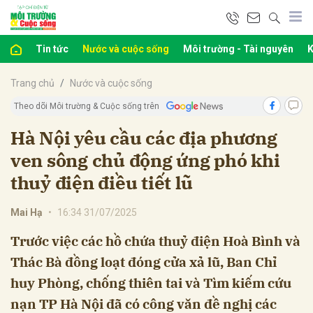
Tin tức
Nước và cuộc sống
Môi trường - Tài nguyên
K
bình luận
Trang chủ
Nước và cuộc sống
Theo dõi Môi trường & Cuộc sống trên
Hà Nội yêu cầu các địa phương
ven sông chủ động ứng phó khi
thuỷ điện điều tiết lũ
Mai Hạ
•
16:34 31/07/2025
Hủy
G
Trước việc các hồ chứa thuỷ điện Hoà Bình và
Thác Bà đồng loạt đóng cửa xả lũ, Ban Chỉ
huy Phòng, chống thiên tai và Tìm kiếm cứu
nạn TP Hà Nội đã có công văn đề nghị các