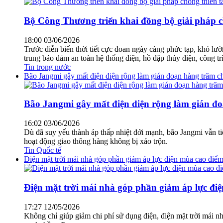
Bộ Công Thương triển khai đồng bộ giải pháp ch
18:00 03/06/2026
Trước diễn biến thời tiết cực đoan ngày càng phức tạp, khó lư
trung bảo đảm an toàn hệ thống điện, hồ đập thủy điện, công 
Tin trong nước
Bão Jangmi gây mất điện diện rộng làm gián đoạn hàng trăm 
Bão Jangmi gây mất điện diện rộng làm gián đ
16:02 03/06/2026
Dù đã suy yếu thành áp thấp nhiệt đới mạnh, bão Jangmi vẫn t
hoạt động giao thông hàng không bị xáo trộn.
Tin Quốc tế
Điện mặt trời mái nhà góp phần giảm áp lực điện mùa cao điể
Điện mặt trời mái nhà góp phần giảm áp lực đi
17:27 12/05/2026
Không chỉ giúp giảm chi phí sử dụng điện, điện mặt trời mái 