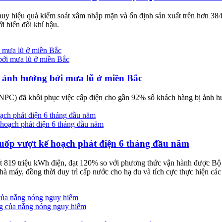
 huy hiệu quả kiểm soát xâm nhập mặn và ổn định sản xuất trên hơn 38
i biến đổi khí hậu.
 mưa lũ ở miền Bắc
 ảnh hưởng bởi mưa lũ ở miền Bắc
C) đã khôi phục việc cấp điện cho gần 92% số khách hàng bị ảnh hưở
ạch phát điện 6 tháng đầu năm
uốp vượt kế hoạch phát điện 6 tháng đầu năm
 819 triệu kWh điện, đạt 120% so với phương thức vận hành được Bộ 
à máy, đồng thời duy trì cấp nước cho hạ du và tích cực thực hiện các
 của nắng nóng nguy hiểm