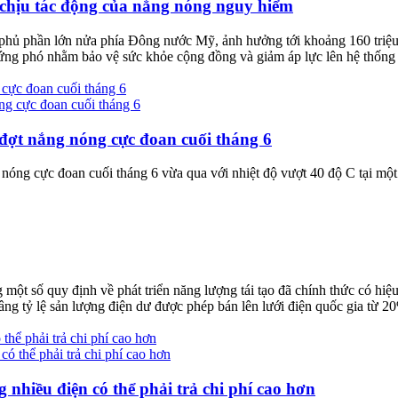
 chịu tác động của nắng nóng nguy hiểm
phủ phần lớn nửa phía Đông nước Mỹ, ảnh hưởng tới khoảng 160 triệu
p ứng phó nhằm bảo vệ sức khỏe cộng đồng và giảm áp lực lên hệ thống 
 cực đoan cuối tháng 6
 đợt nắng nóng cực đoan cuối tháng 6
óng cực đoan cuối tháng 6 vừa qua với nhiệt độ vượt 40 độ C tại một
t số quy định về phát triển năng lượng tái tạo đã chính thức có hiệu
nâng tỷ lệ sản lượng điện dư được phép bán lên lưới điện quốc gia từ 2
 thể phải trả chi phí cao hơn
g nhiều điện có thể phải trả chi phí cao hơn