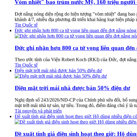
Vòm nhiệt" bao trùm nước Mỹ, 160 triệu người
Đợt nắng nóng diện rộng do hiện tượng "vòm nhiệt" đang bao 
khánh 4/7, nhiều địa phương đã triển khai hàng loạt biện phá
Tin Quốc tế
Đức ghi nhận hơn 800 ca tử vong liên quan đến đợt nắng nóng
Đức ghi nhận hơn 800 ca tử vong liên quan đến
Theo ước tính của Viện Robert Koch (RKI) của Đức, đợt nắng n
Tin Quốc tế
Điện mặt trời mái nhà được bán 50% điện dư
Điện mặt trời mái nhà được bán 50% điện dư
Nghị định số 243/2026/NĐ-CP của Chính phủ sửa đổi, bổ sung mộ
mặt trời mái nhà tự sản, tự tiêu. Trong đó, điểm đáng chú ý là 
Tài nguyên và phát triển
Đề xuất tính giá điện sinh hoạt theo giờ: Hộ dùng nhiều điện có
Đề xuất tính giá điện sinh hoạt theo giờ: Hộ dùn