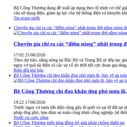
Bộ Công Thương đang đề xuất áp dụng theo lộ trình cơ chế giá 
cầu sử dụng điện, giảm áp lực cho hệ thống điện và khuyến khí
Tin trong nước
Chuyên gia chỉ ra các “điểm nóng” nhất trong đợt nắng nóng di
Chuyên gia chỉ ra các “điểm nóng” nhất trong đ
17:02 21/06/2026
Theo dự báo, nắng nóng tại Bắc Bộ và Trung Bộ sẽ tiếp tục gi
nguy cơ quá tải điện và các sự cố do thời tiết cực đoan gia tăng
Biến đổi khí hậu
Bộ Công Thương chỉ đạo khẩn ứng phó mưa lũ, bảo vệ an toàn 
Bộ Công Thương chỉ đạo khẩn ứng phó mưa lũ, b
19:22 17/06/2026
Trước nguy cơ mưa lớn diện rộng gây lũ quét và sạt lở đất tại
pháp ứng phó, bảo đảm an toàn công trình công nghiệp, hệ thốn
Nước và cuộc sống
Bộ Công Thương triển khai đồng bộ giải pháp chống thiên tai