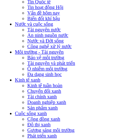
Tin Quốc tế
Tin hoạt động Hội
Vấn đề hôm nay
Biến đổi khí hậu
Nước và cuộc sống
Tài nguyên nước
An ninh nguồn nước
Nước và Đời sống
Công nghệ xử lý nước
Môi trường - Tài nguyên
Bảo vệ môi trường
Tài nguyên và phát triển
Ô nhiễm môi trường
Đa dạng sinh học
Kinh tế xanh
Kinh tế tuần hoàn
Chuyển đổi xanh
Tài chính xanh
Doanh nghiệp xanh
Sản phẩm xanh
Cuộc sống xanh
Cộng đồng xanh
Đô thị xanh
Gương sáng môi trường
Phát triển xanh