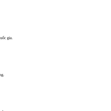
uốc gia.
ng.