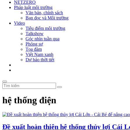
NETZERO
Pháp luật môi trường
Văn bản, chính sách
Bạn đọc và Môi trường
Video
Tiêu điểm môi trường
Talkshow
Góc nhìn tuần qua
Phóng sự
Tọa đàm
Việt Nam xanh
Dự báo thời tiết
hệ thống điện
Đề xuất hoàn thiện hệ thống thủy lợi Cái 