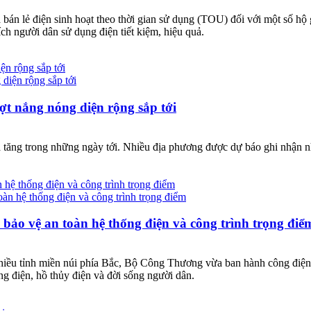
bán lẻ điện sinh hoạt theo thời gian sử dụng (TOU) đối với một số hộ 
ch người dân sử dụng điện tiết kiệm, hiệu quả.
ện rộng sắp tới
ợt nắng nóng diện rộng sắp tới
a tăng trong những ngày tới. Nhiều địa phương được dự báo ghi nhận n
.
hệ thống điện và công trình trọng điểm
ảo vệ an toàn hệ thống điện và công trình trọng điể
 nhiều tỉnh miền núi phía Bắc, Bộ Công Thương vừa ban hành công điện
g điện, hồ thủy điện và đời sống người dân.