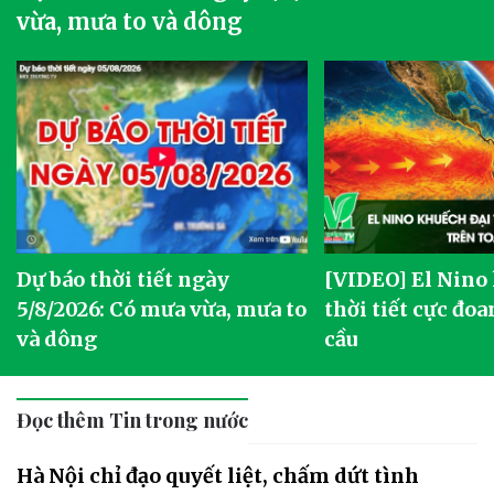
vừa, mưa to và dông
Dự báo thời tiết ngày
[VIDEO] El Nino
5/8/2026: Có mưa vừa, mưa to
thời tiết cực đoa
và dông
cầu
Đọc thêm Tin trong nước
Hà Nội chỉ đạo quyết liệt, chấm dứt tình