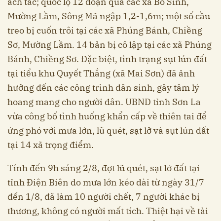
ách tắc; quốc lộ 12 đoạn qua các xã Bó Sinh,
Mường Lầm, Sông Mã ngập 1,2-1,6m; một số cầu
treo bị cuốn trôi tại các xã Phúng Bánh, Chiềng
Sơ, Mường Lầm. 14 bản bị cô lập tại các xã Phúng
Bánh, Chiềng Sơ. Đặc biệt, tình trạng sụt lún đất
tại tiểu khu Quyết Thắng (xã Mai Sơn) đã ảnh
hưởng đến các công trình dân sinh, gây tâm lý
hoang mang cho người dân. UBND tỉnh Sơn La
vừa công bố tình huống khẩn cấp về thiên tai để
ứng phó với mưa lớn, lũ quét, sạt lở và sụt lún đất
tại 14 xã trọng điểm.
Tính đến 9h sáng 2/8, đợt lũ quét, sạt lở đất tại
tỉnh Điện Biên do mưa lớn kéo dài từ ngày 31/7
đến 1/8, đã làm 10 người chết, 7 người khác bị
thương, không có người mất tích. Thiệt hại về tài