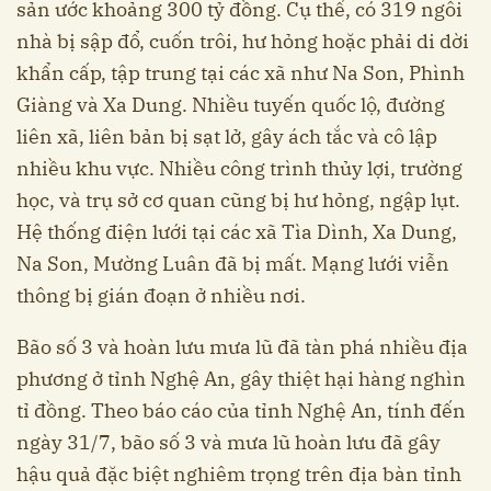
sản ước khoảng 300 tỷ đồng. Cụ thể, có 319 ngôi
nhà bị sập đổ, cuốn trôi, hư hỏng hoặc phải di dời
khẩn cấp, tập trung tại các xã như Na Son, Phình
Giàng và Xa Dung. Nhiều tuyến quốc lộ, đường
liên xã, liên bản bị sạt lở, gây ách tắc và cô lập
nhiều khu vực. Nhiều công trình thủy lợi, trường
học, và trụ sở cơ quan cũng bị hư hỏng, ngập lụt.
Hệ thống điện lưới tại các xã Tìa Dình, Xa Dung,
Na Son, Mường Luân đã bị mất. Mạng lưới viễn
thông bị gián đoạn ở nhiều nơi.
Bão số 3 và hoàn lưu mưa lũ đã tàn phá nhiều địa
phương ở tỉnh Nghệ An, gây thiệt hại hàng nghìn
tỉ đồng. Theo báo cáo của tỉnh Nghệ An, tính đến
ngày 31/7, bão số 3 và mưa lũ hoàn lưu đã gây
hậu quả đặc biệt nghiêm trọng trên địa bàn tỉnh