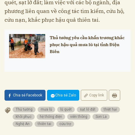
quét, sạt lở đất; làm việc với các bộ ngành, địa
phương liên quan về công tác tìm kiếm, cứu hộ,
cứu nạn, khắc phục hậu quả thiên tai.
Thủ tướng yêu cầu khẩn trương khắc
phục hậu quả mưa lũ tại tỉnh Điện
Biên
Chia sẻ Facebook
Chia sẻ Zalo
Copy link
Thủ tướng
mưa lũ
lũ quét
sạt lở đất
thiệt hại
khôi phục
hệ thống điện
viễn thông
Sơn La
Nghệ An
thiên tai
cứu trợ