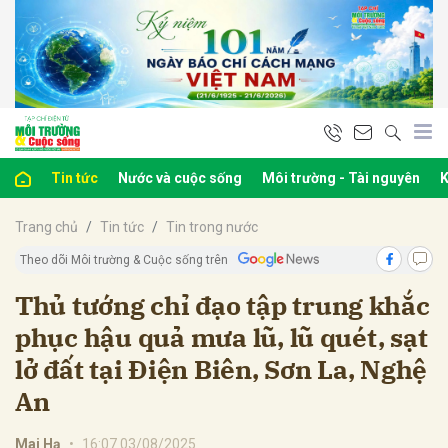
bình luận
Tin tức
Nước và cuộc sống
Môi trường - Tài nguyên
K
Trang chủ
Tin tức
Tin trong nước
Theo dõi Môi trường & Cuộc sống trên
Thủ tướng chỉ đạo tập trung khắc
phục hậu quả mưa lũ, lũ quét, sạt
Hủy
G
lở đất tại Điện Biên, Sơn La, Nghệ
An
Mai Hạ
•
16:07 03/08/2025