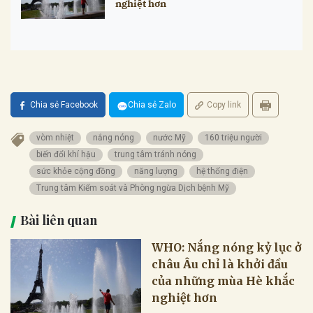
nghiệt hơn
Chia sẻ Facebook
Chia sẻ Zalo
Copy link
vòm nhiệt
nắng nóng
nước Mỹ
160 triệu người
biến đổi khí hậu
trung tâm tránh nóng
sức khỏe cộng đồng
năng lượng
hệ thống điện
Trung tâm Kiểm soát và Phòng ngừa Dịch bệnh Mỹ
Bài liên quan
WHO: Nắng nóng kỷ lục ở
châu Âu chỉ là khởi đầu
của những mùa Hè khắc
nghiệt hơn