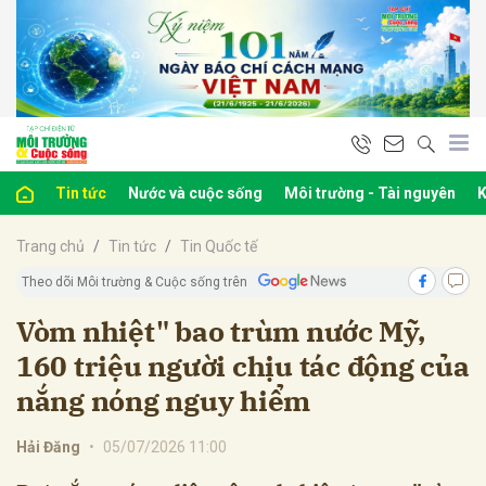
bình luận
Tin tức
Nước và cuộc sống
Môi trường - Tài nguyên
K
Trang chủ
Tin tức
Tin Quốc tế
Theo dõi Môi trường & Cuộc sống trên
Vòm nhiệt" bao trùm nước Mỹ,
160 triệu người chịu tác động của
Hủy
G
nắng nóng nguy hiểm
Hải Đăng
•
05/07/2026 11:00