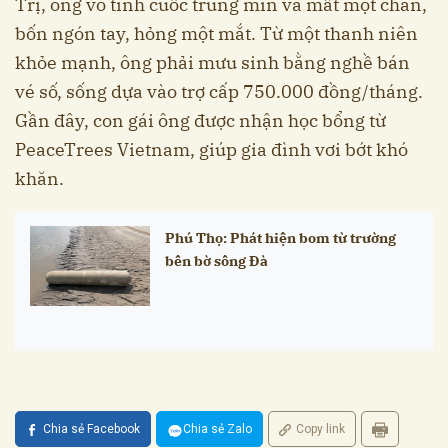
Trị, ông vô tình cuốc trúng mìn và mất một chân,
bốn ngón tay, hỏng một mắt. Từ một thanh niên
khỏe mạnh, ông phải mưu sinh bằng nghề bán
vé số, sống dựa vào trợ cấp 750.000 đồng/tháng.
Gần đây, con gái ông được nhận học bổng từ
PeaceTrees Vietnam, giúp gia đình vơi bớt khó
khăn.
Phú Thọ: Phát hiện bom từ trường
bên bờ sông Đà
Chia sẻ Facebook
Chia sẻ Zalo
Copy link