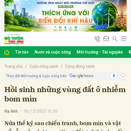
bình luận
Tin tức
Nước và cuộc sống
Môi trường - Tài nguyên
K
Trang chủ
Cuộc sống xanh
Cộng đồng xanh
Theo dõi Môi trường & Cuộc sống trên
Hồi sinh những vùng đất ô nhiễm
bom mìn
Hủy
G
Hạ Anh
•
06/12/2025 16:30
Nửa thế kỷ sau chiến tranh, bom mìn và vật