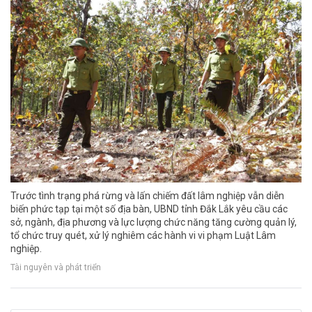
Trước tình trạng phá rừng và lấn chiếm đất lâm nghiệp vẫn diễn
biến phức tạp tại một số địa bàn, UBND tỉnh Đắk Lắk yêu cầu các
sở, ngành, địa phương và lực lượng chức năng tăng cường quản lý,
tổ chức truy quét, xử lý nghiêm các hành vi vi phạm Luật Lâm
nghiệp.
Tài nguyên và phát triển
Đà Nẵng hướng tới 100% xe buýt xanh vào