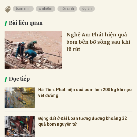
bom mìn
ô nhiễm
hồi sinh
dự án
Bài liên quan
Nghệ An: Phát hiện quả
bom bên bờ sông sau khi
lũ rút
Đọc tiếp
Hà Tĩnh: Phát hiện quả bom hơn 200 kg khi nạo
vét đường
Động đất ở Đài Loan tương đương khoảng 32
quả bom nguyên tử