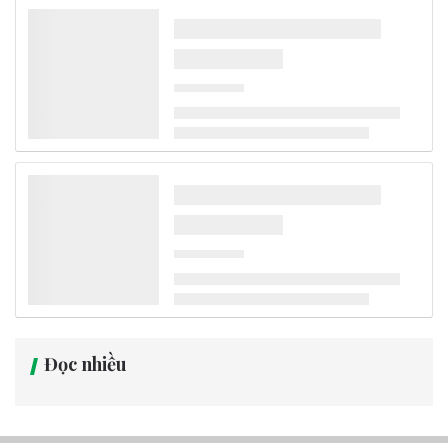
năm 2030
Đà Nẵng đang đẩy mạnh lộ trình chuyển đổi phương tiện vận tải
hành khách công cộng theo hướng xanh, đặt mục tiêu đến năm
2030 toàn bộ xe buýt hoạt động trong khu vực đô thị sẽ sử dụng
điện hoặc năng lượng xanh, góp phần giảm phát thải khí nhà kính
và xây dựng hệ thống giao thông bền vững.