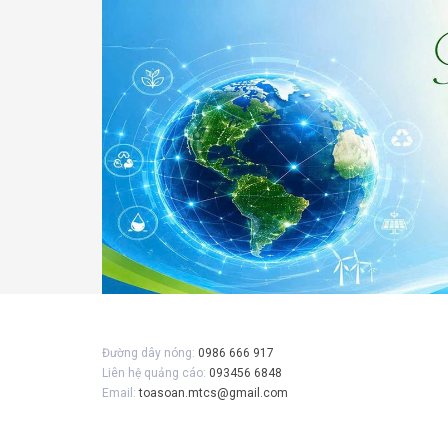
Gửi 
Đường dây nóng:
0986 666 917
Liên hệ quảng cáo:
093456 6848
Email:
toasoan.mtcs@gmail.com