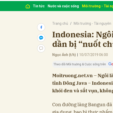
Tin tức
Nước và cuộc sống
Môi trường - Tài 
Trang chủ
Môi trường - Tài nguyên
Indonesia: Ngô
dần bị “nuốt ch
Ngọc Ánh (t/h)
|
10/07/2019 06:00
Theo dõi Môi trường & Cuộc sống trên
Moitruong.net.vn – Ngôi 
tỉnh Đông Java – Indonesi
khói đen và sắt vụn, không
Con đường làng Bangun đã h
gia dụng, bao bì thực phẩ