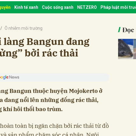
nguyên
Kinh tế xanh
Cuộc sống xanh
NETZERO
Pháp luật môi tr
Đọc 
Ô nhiễm môi trường
i làng Bangun đang
ửng” bởi rác thải
làng Bangun thuộc huyện Mojokerto ở
a đang nổi lên những đống rác thải,
 khí hôi thối bao trùm.
oàn toàn bị ngăn chặn bởi rác thải từ đồ
m và sản phẩm chăm sóc cá nhân. Ngôi