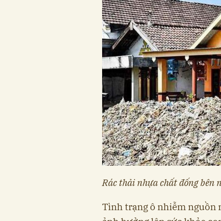
Rác thải nhựa chất đống bên 
Tình trạng ô nhiễm nguồn n