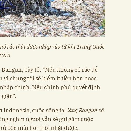
nổ rác thải được nhập vào từ khi Trung Quốc
 CNA
 Bangun, bày tỏ: “Nếu không có rác để
m vì chúng tôi sẽ kiếm ít tiền hơn hoặc
 nhập chính. Nếu chính phủ quyết định
 giận”.
ở Indonesia, cuộc sống tại
làng Bangun
sẽ
àng nghìn người vẫn sẽ gửi gắm cuộc
hứ bốc mùi hôi thối nhặt được.