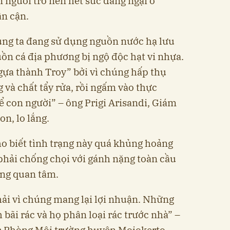
 người trở nên hết sức đáng ngại ở
ân cận.
húng ta đang sử dụng nguồn nước hạ lưu
n cá địa phương bị ngộ độc hạt vi nhựa.
gựa thành Troy” bởi vì chúng hấp thụ
g và chất tẩy rửa, rồi ngấm vào thực
 con người” – ông Prigi Arisandi, Giám
n, lo lắng.
o biết tình trạng này quá khủng hoảng
phải chống chọi với gánh nặng toàn cầu
ng quan tâm.
hải vì chúng mang lại lợi nhuận. Những
 bãi rác và họ phân loại rác trước nhà” –
ốc Phòng Môi trường huyện Mojokerto,