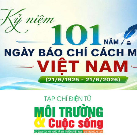
bình luận
Hủy
G