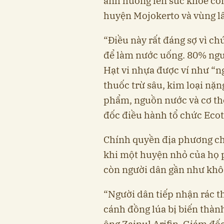
ảnh hưởng lên sức khỏe con
huyện Mojokerto và vùng l
“Điều này rất đáng sợ vì c
để làm nước uống. 80% nguồ
Hạt vi nhựa được ví như “n
thuốc trừ sâu, kim loại nặn
phẩm, nguồn nước và cơ thể
đốc điều hành tổ chức Ecoto
Chính quyền địa phương ch
khi một huyện nhỏ của họ 
còn người dân gần như khô
“Người dân tiếp nhận rác t
cánh đồng lúa bị biến thành
ông Zainul Arifin, Giám đ