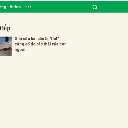
ường
Video
tiếp
Giải cứu hải cẩu bị “thít”
cứng cổ do rác thải của con
người