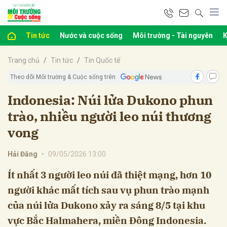
Tin tức
Nước và cuộc sống
Môi trường - Tài nguyên
K
bình luận
Trang chủ
Tin tức
Tin Quốc tế
Theo dõi Môi trường & Cuộc sống trên
Indonesia: Núi lửa Dukono phun
trào, nhiều người leo núi thương
vong
Hải Đăng
•
09/05/2026 13:00
Hủy
G
Ít nhất 3 người leo núi đã thiệt mạng, hơn 10
người khác mất tích sau vụ phun trào mạnh
của núi lửa Dukono xảy ra sáng 8/5 tại khu
vực Bắc Halmahera, miền Đông Indonesia.