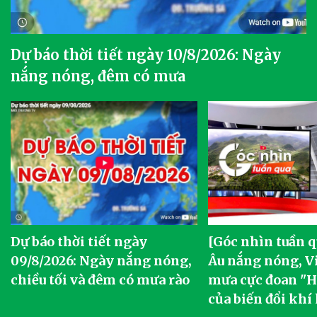
Dự báo thời tiết ngày 10/8/2026: Ngày
nắng nóng, đêm có mưa
Dự báo thời tiết ngày
[Góc nhìn tuần q
09/8/2026: Ngày nắng nóng,
Âu nắng nóng, V
chiều tối và đêm có mưa rào
mưa cực đoan "Ha
của biến đổi khí