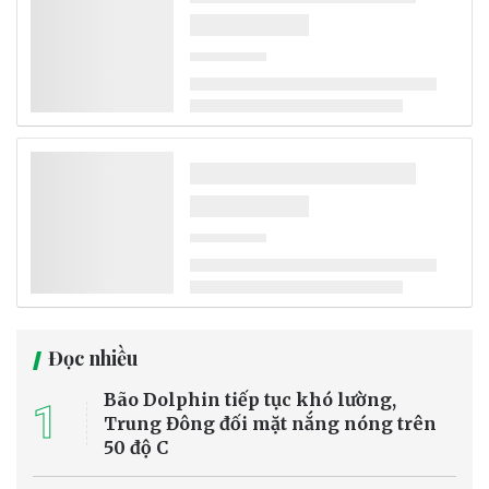
Từ các tuyến phố, khu dân cư ở đô thị đến đường làng, ngõ xóm ở
nông thôn, phong trào “Chủ nhật xanh” đang được triển khai rộng
khắp trên địa bàn Nghệ An. Không chỉ góp phần làm sạch cảnh
quan, hoạt động còn từng bước hình thành ý thức giữ gìn môi
trường, phân loại rác và xây dựng nếp sống văn minh trong cộng
đồng.
Bảo vệ môi trường