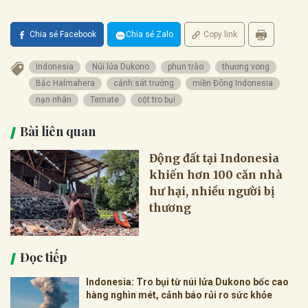
Chia sẻ Facebook
Chia sẻ Zalo
Copy link
Indonesia
Núi lửa Dukono
phun trào
thương vong
Bắc Halmahera
cảnh sát trưởng
miền Đông Indonesia
nạn nhân
Ternate
cột tro bụi
Bài liên quan
Động đất tại Indonesia
khiến hơn 100 căn nhà
hư hại, nhiều người bị
thương
Đọc tiếp
Indonesia: Tro bụi từ núi lửa Dukono bốc cao
hàng nghìn mét, cảnh báo rủi ro sức khỏe