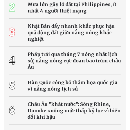
KCN Lê Minh Xuân: 87 cơ sở vi phạm môi
trường, phạt gần 16 tỷ đồng
Cục Môi trường phát hiện 87/100 cơ sở được kiểm tra tại KCN và
Khu TTCN Lê Minh Xuân vi phạm các quy định về bảo vệ môi
trường, với tổng số tiền xử phạt gần 16 tỷ đồng. Hồ sơ 5 vụ việc có