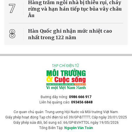
dấu hiệu vi phạm nghiêm trọng đã được chuyển Công an TP HCM
để điều tra, xử lý.
Pháp luật môi trường
WFP: El Niño có thể đẩy thêm 49 triệu người
vào cảnh đói