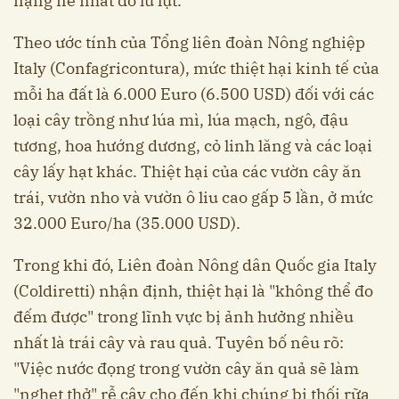
nặng nề nhất do lũ lụt.
Theo ước tính của Tổng liên đoàn Nông nghiệp
Italy (Confagricontura), mức thiệt hại kinh tế của
mỗi ha đất là 6.000 Euro (6.500 USD) đối với các
loại cây trồng như lúa mì, lúa mạch, ngô, đậu
tương, hoa hướng dương, cỏ linh lăng và các loại
cây lấy hạt khác. Thiệt hại của các vườn cây ăn
trái, vườn nho và vườn ô liu cao gấp 5 lần, ở mức
32.000 Euro/ha (35.000 USD).
Trong khi đó, Liên đoàn Nông dân Quốc gia Italy
(Coldiretti) nhận định, thiệt hại là "không thể đo
đếm được" trong lĩnh vực bị ảnh hưởng nhiều
nhất là trái cây và rau quả. Tuyên bố nêu rõ:
"Việc nước đọng trong vườn cây ăn quả sẽ làm
"nghẹt thở" rễ cây cho đến khi chúng bị thối rữa