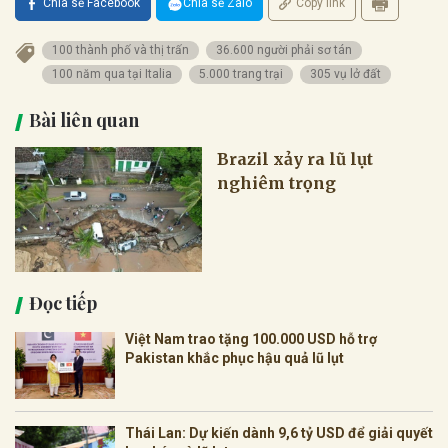
Chia sẻ Facebook
Chia sẻ Zalo
Copy link
100 thành phố và thị trấn
36.600 người phải sơ tán
100 năm qua tại Italia
5.000 trang trại
305 vụ lở đất
Bài liên quan
Brazil xảy ra lũ lụt
nghiêm trọng
Đọc tiếp
Việt Nam trao tặng 100.000 USD hỗ trợ
Pakistan khắc phục hậu quả lũ lụt
Thái Lan: Dự kiến dành 9,6 tỷ USD để giải quyết