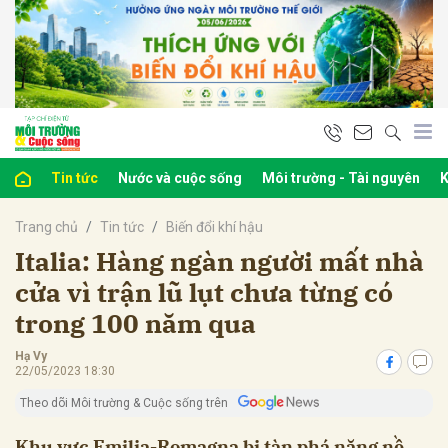
bình luận
Tin tức
Nước và cuộc sống
Môi trường - Tài nguyên
K
Trang chủ
Tin tức
Biến đổi khí hậu
Italia: Hàng ngàn người mất nhà
cửa vì trận lũ lụt chưa từng có
trong 100 năm qua
Hủy
G
Hạ Vy
22/05/2023 18:30
Theo dõi Môi trường & Cuộc sống trên
Khu vực Emilia-Romagna bị tàn phá nặng nề