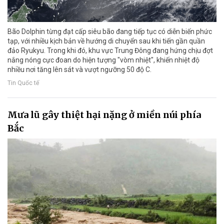
Bão Dolphin từng đạt cấp siêu bão đang tiếp tục có diễn biến phức
tạp, với nhiều kịch bản về hướng di chuyển sau khi tiến gần quần
đảo Ryukyu. Trong khi đó, khu vực Trung Đông đang hứng chịu đợt
nắng nóng cực đoan do hiện tượng "vòm nhiệt", khiến nhiệt độ
nhiều nơi tăng lên sát và vượt ngưỡng 50 độ C.
Tin Quốc tế
Mưa lũ gây thiệt hại nặng ở miền núi phía
Bắc