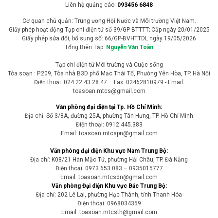
Liên hệ quảng cáo:
093456 6848
Cơ quan chủ quản: Trung ương Hội Nước và Môi trường Việt Nam.
Giấy phép hoạt động Tạp chí điện tử số 39/GP-BTTTT; Cấp ngày 20/01/2025
Giấy phép sửa đổi, bổ sung số: 66/GP-BVHTTDL ngày 19/05/2026
Tổng Biên Tập:
Nguyễn Văn Toàn
Tạp chí điện tử Môi trường và Cuộc sống
Tòa soạn : P.209, Tòa nhà B3D phố Mạc Thái Tổ, Phường Yên Hòa, TP. Hà Nội
Điện thoại: 024 22 43 28 47 – Fax: 02462810979 - Email:
toasoan.mtcs@gmail.com
Văn phòng đại diện tại Tp. Hồ Chí Minh:
Địa chỉ: Số 3/8A, đường 25A, phường Tân Hưng, TP. Hồ Chí Minh
Điện thoại: 0912.445.383
Email: toasoan.mtcspn@gmail.com
Văn phòng đại diện Khu vực Nam Trung Bộ:
Địa chỉ: K08/21 Hàn Mặc Tử, phường Hải Châu, TP. Đà Nẵng
Điện thoại: 0973.653.083 – 0935015777
Email: toasoan.mtcsdn@gmail.com
Văn phòng Đại diện Khu vực Bắc Trung Bộ:
Địa chỉ: 202 Lê Lai, phường Hạc Thành, tỉnh Thanh Hóa
Điện thoại: 0968034359
Email: toasoan.mtcsth@gmail.com