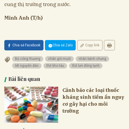
cung thị trường trong nước.
Minh Anh (T/h)
Chia sẻ Facebook
Chia sẻ Zalo
Copy link
Bộ công thương
chân giò muối
nhân bánh chưng
tết nguyên đán
thịt kho tàu
thịt lợn đông lạnh
Bài liên quan
Cảnh báo các loại thuốc
kháng sinh tiềm ẩn nguy
cơ gây hại cho môi
trường