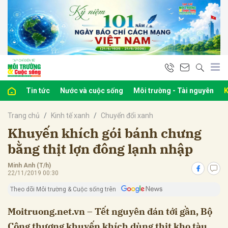
bình luận
Tin tức
Nước và cuộc sống
Môi trường - Tài nguyên
K
Trang chủ
Kinh tế xanh
Chuyển đổi xanh
Khuyến khích gói bánh chưng
bằng thịt lợn đông lạnh nhập
Minh Anh (T/h)
Hủy
G
22/11/2019 00:30
Theo dõi Môi trường & Cuộc sống trên
Moitruong.net.vn – Tết nguyên đán tới gần, Bộ
Công thương khuyến khích dùng thịt kho tàu,