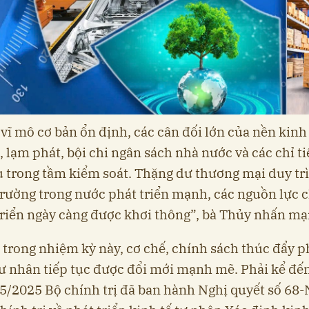
 vĩ mô cơ bản ổn định, các cân đối lớn của nền kinh
 lạm phát, bội chi ngân sách nhà nước và các chỉ t
 trong tầm kiểm soát. Thặng dư thương mại duy tr
 trường trong nước phát triển mạnh, các nguồn lực 
triển ngày càng được khơi thông”, bà Thủy nhấn mạ
, trong nhiệm kỳ này, cơ chế, chính sách thúc đẩy p
tư nhân tiếp tục được đổi mới mạnh mẽ. Phải kể đến
5/2025 Bộ chính trị đã ban hành Nghị quyết số 6