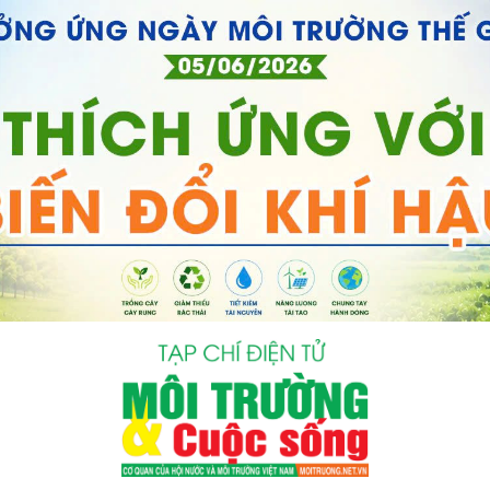
bình luận
Hủy
G