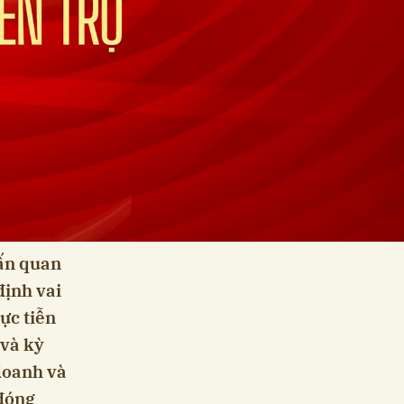
 ấn quan
định vai
ực tiễn
 và kỳ
doanh và
 đóng