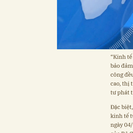
“Kinh tế
bảo đảm,
công đều
cao, thị
tư phát 
Đặc biệt
kinh tế 
ngày 04/