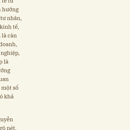
 tế tư
nh hướng
tư nhân,
kinh tế,
 là càn
 doanh,
 nghiệp,
p là
ướng
quan
h một số
có khả
guyễn
rõ nét.