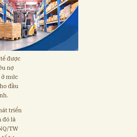
 tế được
iêu nợ
ì ở mức
cho đầu
nh.
hát triển
 đó là
8-NQ/TW