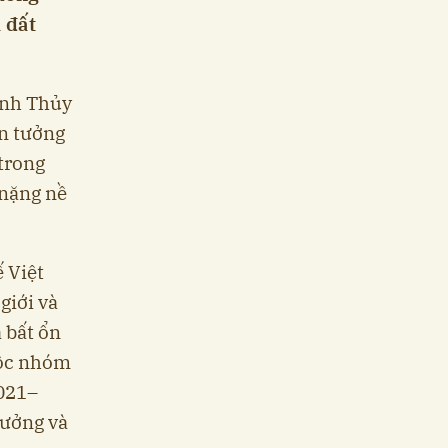
 đất
anh Thủy
in tưởng
trong
 nặng nề
 Việt
giới và
 bất ổn
uộc nhóm
2021–
rưởng và