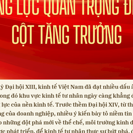
 Đại hội XIII, kinh tế Việt Nam đã đạt nhiều dấu
rong đó khu vực kinh tế tư nhân ngày càng khẳng 
 lực của nền kinh tế. Trước thềm Đại hội XIV, từ th
g của doanh nghiệp, nhiều ý kiến bày tỏ niềm tin
 những đột phá mới về thể chế, môi trường kinh 
ợc phát triển, để kinh tế tư nhân thực sự bứt phá,