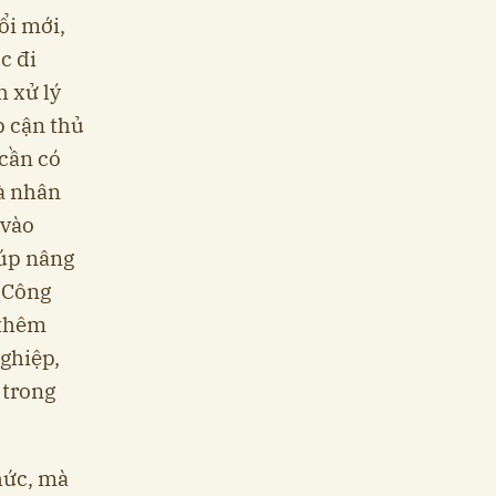
ổi mới,
c đi
h xử lý
p cận thủ
 cần có
à nhân
 vào
iúp nâng
. Công
 thêm
nghiệp,
 trong
hức, mà