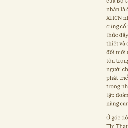
của Bộ C
nhân là 
XHCN nh
củng cố 
thức đẩy
thiết và
đổi mới 
tôn trọn
người ch
phát tri
trọng nh
tập đoàn
năng cạn
Ở góc độ
Thị Than