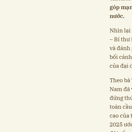
góp mạn
nước.
Nhìn lại
– Bí thư
và đánh 
bối cảnh
của đại 
Theo bà 
Nam đã v
đứng thứ
toàn cầu
cao của 
2025 ước