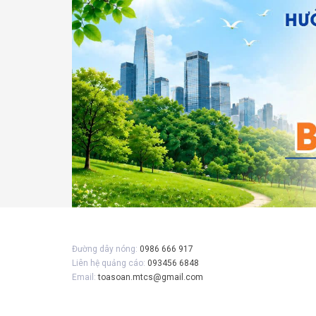
Gửi 
Đường dây nóng:
0986 666 917
Liên hệ quảng cáo:
093456 6848
Email:
toasoan.mtcs@gmail.com