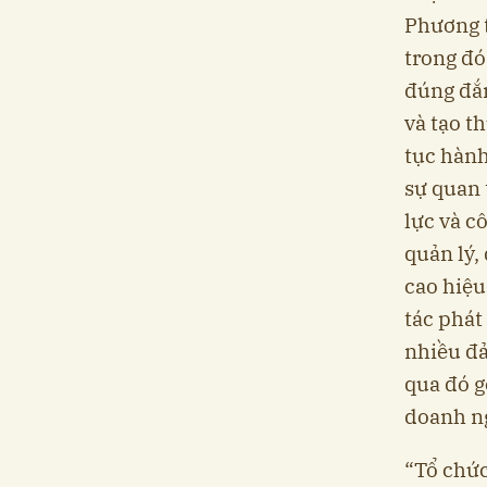
Phương t
trong đó
đúng đắn
và tạo t
tục hành
sự quan 
lực và c
quản lý,
cao hiệu
tác phát
nhiều đả
qua đó g
doanh n
“Tổ chức