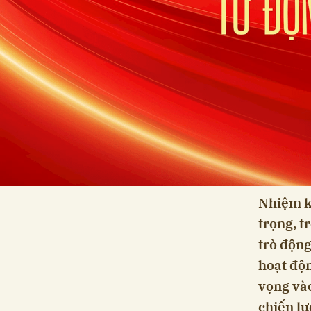
Nhiệm kỳ
trọng, t
trò động
hoạt độn
vọng vào
chiến lư