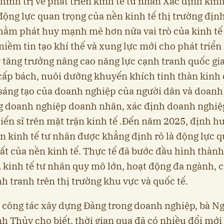
hính trị về phát triển kinh tế tư nhân Xác định kinh
động lực quan trọng của nền kinh tế thị trường đị
ằm phát huy mạnh mẽ hơn nữa vai trò của kinh tế 
niềm tin tạo khí thế và xung lực mới cho phát triển 
 tăng trưởng nâng cao năng lực cạnh tranh quốc gia
 cấp bách, nuôi dưỡng khuyến khích tinh thàn kinh
sáng tạo của doanh nghiệp của người dân và doanh
g doanh nghiệp doanh nhân, xác định doanh nghiệ
iến sĩ trên mặt trận kinh tế .Đến năm 2025, định h
ển kinh tế tư nhân được khẳng định rõ là động lực 
ất của nền kinh tế. Thực tế đã bước đầu hình thàn
 kinh tế tư nhân quy mô lớn, hoạt động đa ngành, 
h tranh trên thị trường khu vực và quốc tế.
 công tác xây dựng Đảng trong doanh nghiệp, bà N
h Thủy cho biết, thời gian qua đã có nhiều đổi mới 