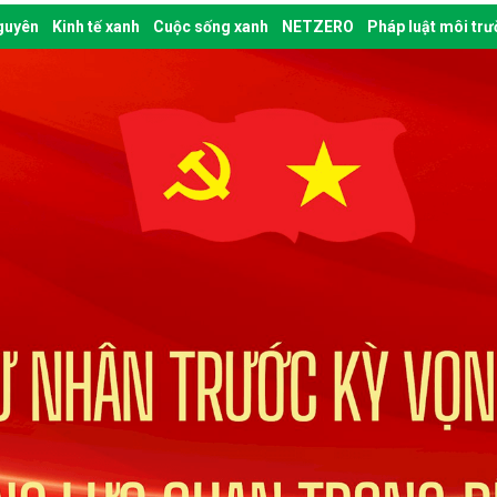
nguyên
Kinh tế xanh
Cuộc sống xanh
NETZERO
Pháp luật môi tr