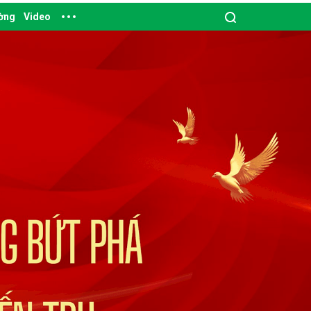
ường
Video