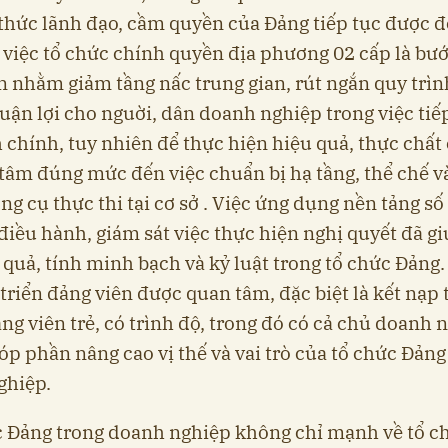
hức lãnh đạo, cầm quyền của Đảng tiếp tục được đ
 việc tổ chức chính quyền địa phương 02 cấp là bướ
 nhằm giảm tầng nấc trung gian, rút ngắn quy trìn
huận lợi cho nguời, dân doanh nghiệp trong việc tiế
 chính, tuy nhiên để thực hiện hiệu quả, thực chất
tâm đúng mức đến việc chuẩn bị hạ tầng, thể chế v
ông cụ thực thi tại cơ sở . Việc ứng dụng nền tảng số
 điều hành, giám sát việc thực hiện nghị quyết đã g
 quả, tính minh bạch và kỷ luật trong tổ chức Đảng
 triển đảng viên được quan tâm, đặc biệt là kết nạp
ng viên trẻ, có trình độ, trong đó có cả chủ doanh 
óp phần nâng cao vị thế và vai trò của tổ chức Đảng
ghiệp.
 Đảng trong doanh nghiệp không chỉ mạnh về tổ c