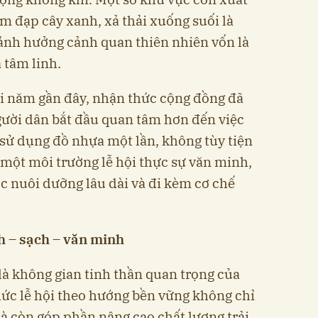
ẫm đạp cây xanh, xả thải xuống suối là
ảnh hưởng cảnh quan thiên nhiên vốn là
 tâm linh.
ài năm gần đây, nhận thức cộng đồng đã
gười dân bắt đầu quan tâm hơn đến việc
 sử dụng đồ nhựa một lần, không tùy tiện
a một môi trường lễ hội thực sự văn minh,
ợc nuôi dưỡng lâu dài và đi kèm cơ chế
h – sạch – văn minh
là không gian tinh thần quan trọng của
chức lễ hội theo hướng bền vững không chỉ
mà còn góp phần nâng cao chất lượng trải