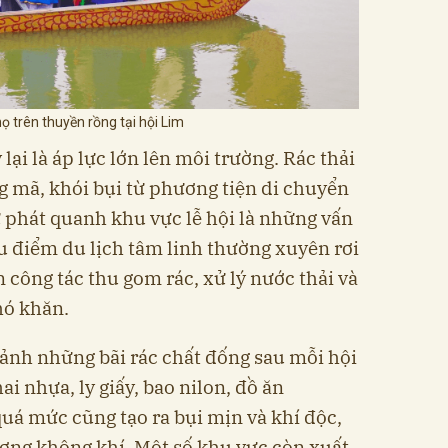
ọ trên thuyền rồng tại hội Lim
lại là áp lực lớn lên môi trường. Rác thải
g mã, khói bụi từ phương tiện di chuyển
 phát quanh khu vực lễ hội là những vấn
u điểm du lịch tâm linh thường xuyên rơi
n công tác thu gom rác, xử lý nước thải và
hó khăn.
ảnh những bãi rác chất đống sau mỗi hội
ai nhựa, ly giấy, bao nilon, đồ ăn
á mức cũng tạo ra bụi mịn và khí độc,
ượng không khí. Một số khu vực còn xuất