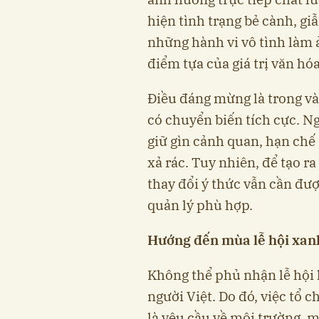
hiện tình trạng bẻ cành, gi
những hành vi vô tình làm 
điểm tựa của giá trị văn hóa
Điều đáng mừng là trong v
có chuyển biến tích cực. N
giữ gìn cảnh quan, hạn chế
xả rác. Tuy nhiên, để tạo r
thay đổi ý thức vẫn cần đư
quản lý phù hợp.
Hướng đến mùa lễ hội xan
Không thể phủ nhận lễ hội 
người Việt. Do đó, việc tổ 
là yêu cầu về môi trường, 