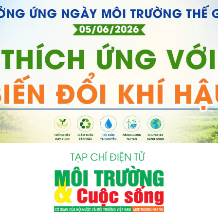
bình luận
Hủy
G