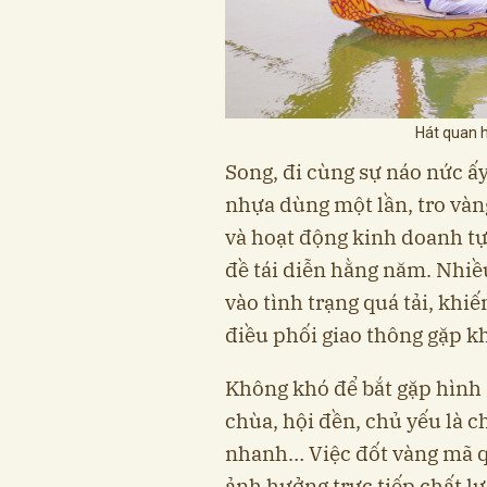
Hát quan h
Song, đi cùng sự náo nức ấy 
nhựa dùng một lần, tro vàn
và hoạt động kinh doanh tự
đề tái diễn hằng năm. Nhiề
vào tình trạng quá tải, khiế
điều phối giao thông gặp k
Không khó để bắt gặp hình 
chùa, hội đền, chủ yếu là ch
nhanh… Việc đốt vàng mã qu
ảnh hưởng trực tiếp chất l