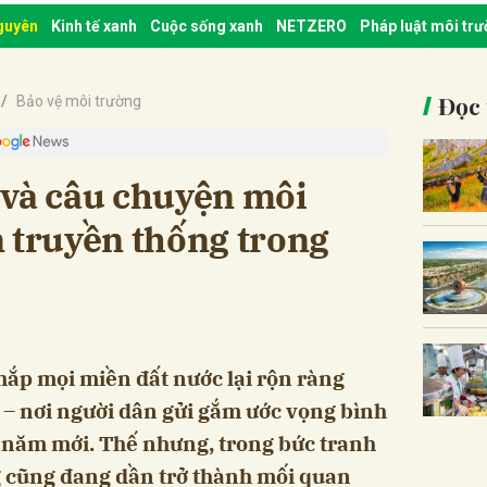
nguyên
Kinh tế xanh
Cuộc sống xanh
NETZERO
Pháp luật môi tr
Đọc 
Bảo vệ môi trường
 và câu chuyện môi
 truyền thống trong
hắp mọi miền đất nước lại rộn ràng
 – nơi người dân gửi gắm ước vọng bình
 năm mới. Thế nhưng, trong bức tranh
g cũng đang dần trở thành mối quan