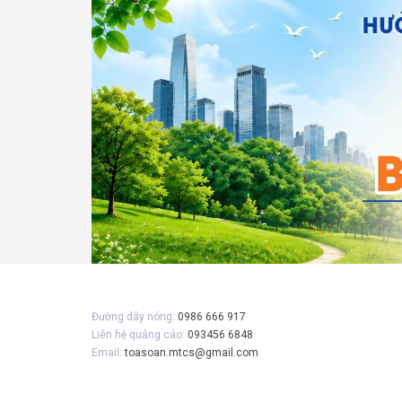
Gửi 
Đường dây nóng:
0986 666 917
Liên hệ quảng cáo:
093456 6848
Email:
toasoan.mtcs@gmail.com