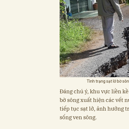
Tình trạng sạt lở bờ sô
Đáng chú ý, khu vực liền kề
bờ sông xuất hiện các vết n
tiếp tục sạt lở, ảnh hưởng 
sống ven sông.