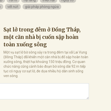
áp
rủi ro
hạ tầng
thiệt hại
nguy cơ
o
vết nứt
giải pháp phòng ngừa
Sạt lở trong đêm ở Đồng Tháp,
một căn nhà bị cuốn sập hoàn
toàn xuống sông
Một vụ sạt lở bờ sông xảy ra trong đêm tại xã Lai Vung
(Đồng Tháp) đã khiến một căn nhà bị đổ sập hoàn toàn
xuống sông, thiệt hại khoảng 150 triệu đồng. Cơ quan
chức năng cũng cảnh báo đoạn bờ sông dài 92 m tiếp
tục có nguy cơ sạt lở, đe dọa nhiều hộ dân sinh sống
ven sông.