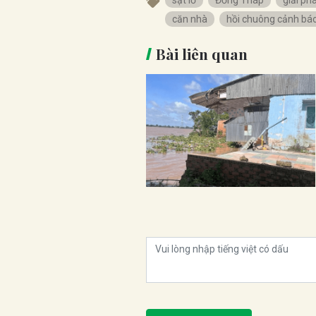
sạt lở
Đồng Tháp
giải ph
căn nhà
hồi chuông cảnh bá
Bài liên quan