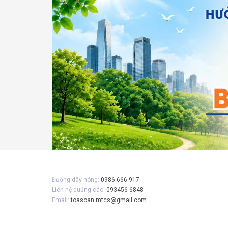
Gửi 
Đường dây nóng:
0986 666 917
Liên hệ quảng cáo:
093456 6848
Email:
toasoan.mtcs@gmail.com