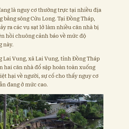
đang là nguy cơ thường trực tại nhiều địa
 bằng sông Cửu Long. Tại Đồng Tháp,
xảy ra các vụ sạt lở làm nhiều căn nhà bị
lên hồi chuông cảnh báo về mức độ
g này.
g Lai Vung, xã Lai Vung, tỉnh Đồng Tháp
iến hai căn nhà đổ sập hoàn toàn xuống
ệt hại về người, sự cố cho thấy nguy cơ
vẫn đang ở mức cao.