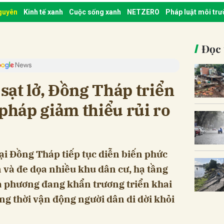
nguyên
Kinh tế xanh
Cuộc sống xanh
NETZERO
Pháp luật môi tr
Đọc 
 sạt lở, Đồng Tháp triển
 pháp giảm thiểu rủi ro
tại Đồng Tháp tiếp tục diễn biến phức
ản và đe dọa nhiều khu dân cư, hạ tầng
a phương đang khẩn trương triển khai
ng thời vận động người dân di dời khỏi