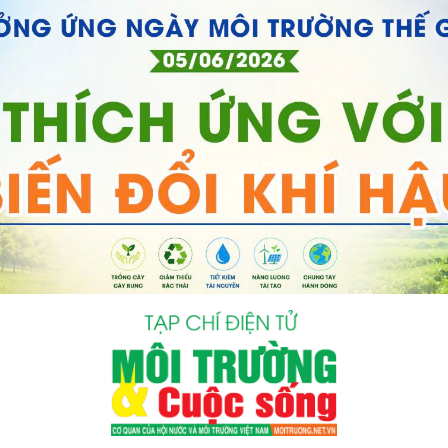
bình luận
Hủy
G