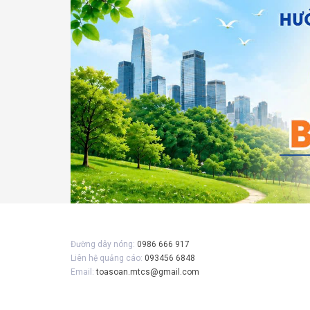
Gửi 
Đường dây nóng:
0986 666 917
Liên hệ quảng cáo:
093456 6848
Email:
toasoan.mtcs@gmail.com