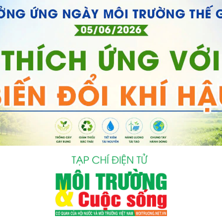
bình luận
Hủy
G