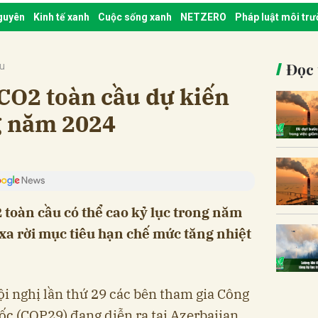
nguyên
Kinh tế xanh
Cuộc sống xanh
NETZERO
Pháp luật môi tr
Đọc 
ậu
 CO2 toàn cầu dự kiến
ng năm 2024
2 toàn cầu có thể cao kỷ lục trong năm
 xa rời mục tiêu hạn chế mức tăng nhiệt
ội nghị lần thứ 29 các bên tham gia Công
c (COP29) đang diễn ra tại Azerbaijan