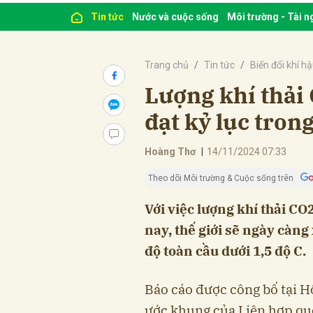
Tin tức
Nước và cuộc sống
Môi trường - Tài 
Trang chủ
Tin tức
Biến đổi khí h
Lượng khí thải
đạt kỷ lục tro
Hoàng Thơ
|
14/11/2024 07:33
Theo dõi Môi trường & Cuộc sống trên
Với việc lượng khí thải CO
nay, thế giới sẽ ngày càng
độ toàn cầu dưới 1,5 độ C.
Báo cáo được công bố tại H
ước khung của Liên hợp quố