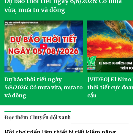
Dự báo thời tiết ngày 6/8/2026: Có mưa
vừa, mưa to và dông
Dự báo thời tiết ngày
[VIDEO] El Nino
5/8/2026: Có mưa vừa, mưa to
thời tiết cực đoa
và dông
cầu
Đọc thêm Chuyển đổi xanh
Hội chợ triển lãm thiết bị tiết kiệm năng