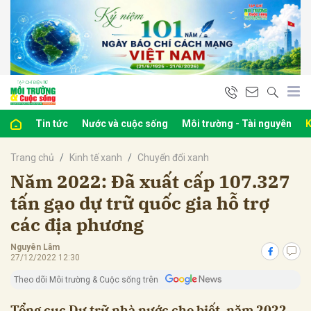
bình luận
Tin tức
Nước và cuộc sống
Môi trường - Tài nguyên
K
Trang chủ
Kinh tế xanh
Chuyển đổi xanh
Năm 2022: Đã xuất cấp 107.327
tấn gạo dự trữ quốc gia hỗ trợ
các địa phương
Hủy
G
Nguyên Lâm
27/12/2022 12:30
Theo dõi Môi trường & Cuộc sống trên
Tổng cục Dự trữ nhà nước cho biết, năm 2022