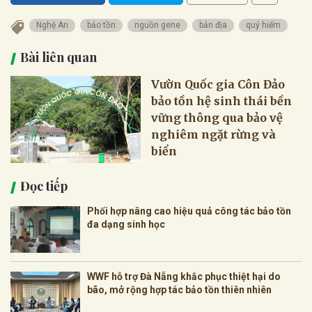
Nghệ An
bảo tồn
nguồn gene
bản địa
quý hiếm
Bài liên quan
Vườn Quốc gia Côn Đảo
bảo tồn hệ sinh thái bền
vững thông qua bảo vệ
nghiêm ngặt rừng và
biển
Đọc tiếp
Phối hợp nâng cao hiệu quả công tác bảo tồn
đa dạng sinh học
WWF hỗ trợ Đà Nẵng khắc phục thiệt hại do
bão, mở rộng hợp tác bảo tồn thiên nhiên