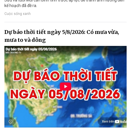
Sửu và tuổi Mùi cần bình tĩnh trước áp lực để tránh ảnh hưởng đến
kế hoạch đã đề ra.
Cuộc sống xanh
Dự báo thời tiết ngày 5/8/2026: Có mưa vừa,
mưa to và dông