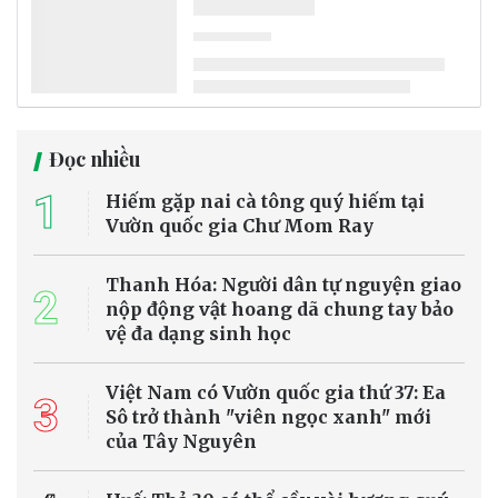
Bộ Chính trị quyết định phân công, kiện toàn Ban Chỉ đạo Trung
ương về phát triển khoa học, công nghệ, đổi mới sáng tạo và
chuyển đổi số gồm 31 đồng chí, trong đó Thủ tướng Lê Minh Hưng
làm Trưởng Ban.
Tin trong nước
Nhiều tuyến sông huyết mạch ở châu Âu cạn
nước vì nắng nóng cực đoan