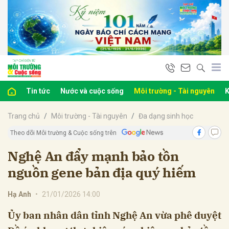
bình luận
Tin tức
Nước và cuộc sống
Môi trường - Tài nguyên
K
Trang chủ
Môi trường - Tài nguyên
Đa dạng sinh học
Theo dõi Môi trường & Cuộc sống trên
Nghệ An đẩy mạnh bảo tồn
nguồn gene bản địa quý hiếm
Hủy
G
Hạ Anh
•
21/01/2026 14:00
Ủy ban nhân dân tỉnh Nghệ An vừa phê duyệt