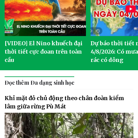
[VIDEO] El Nino khuếch đại
Dự báo thời tiết
thời tiết cực đoan trên toàn
4/8/2026: Có mưa 
cầu
rác có dông
Đọc thêm Đa dạng sinh học
Khỉ mặt đỏ chủ động theo chân đoàn kiểm
lâm giữa rừng Pù Mát