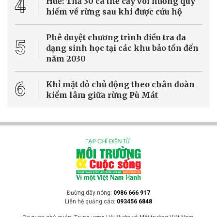
Các đợt nắng nóng kéo dài tại châu Âu đang khiến mực nước trên
nhiều con sông lớn giảm xuống mức rất thấp, gây ảnh hưởng
nghiêm trọng đến hoạt động vận tải, sản xuất năng lượng và chuỗi
cung ứng, đồng thời đặt ra thách thức lớn trong thích ứng với biến
đổi khí hậu.
Tin Quốc tế
[VIDEO] El Nino khuếch đại thời tiết cực đoan
trên toàn cầu