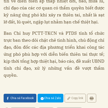
tin về diễn biến áp thấp nhiệt đới, bão, mưa lũ,
chỉ đạo của các cơ quan có thẩm quyền biết được
kỹ năng ứng phó khi xảy ra thiên tai, nhất là sạt
lở đất, lũ quét, ngập lụt nhằm hạn chế thiệt hại.
Ban Chỉ huy PCTT-TKCN và PTDS tỉnh tổ chức
trực ban theo dõi chặt chẽ tình hình, chủ động chỉ
đạo, đôn đốc các địa phương triển khai công tác
ứng phó phù hợp với diễn biến thiên tai thực tế;
kịp thời tổng hợp thiệt hại, báo cáo, đề xuất UBND
tỉnh chỉ đạo, xử lý những vấn đề vượt thẩm
quyền.
Chia sẻ Facebook
Chia sẻ Zalo
Copy link