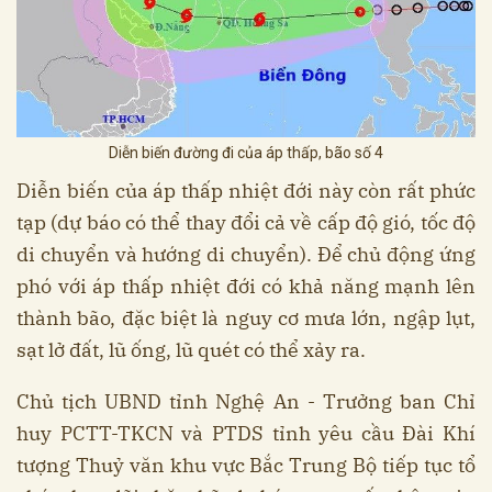
Diễn biến đường đi của áp thấp, bão số 4
Diễn biến của áp thấp nhiệt đới này còn rất phức
tạp (dự báo có thể thay đổi cả về cấp độ gió, tốc độ
di chuyển và hướng di chuyển). Để chủ động ứng
phó với áp thấp nhiệt đới có khả năng mạnh lên
thành bão, đặc biệt là nguy cơ mưa lớn, ngập lụt,
sạt lở đất, lũ ống, lũ quét có thể xảy ra.
Chủ tịch UBND tỉnh Nghệ An - Trưởng ban Chỉ
huy PCTT-TKCN và PTDS tỉnh yêu cầu Đài Khí
tượng Thuỷ văn khu vực Bắc Trung Bộ tiếp tục tổ