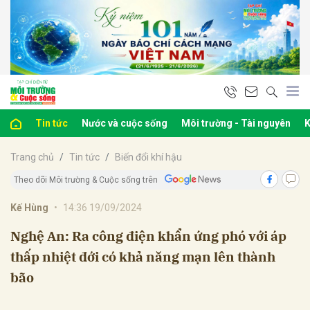
bình luận
Tin tức
Nước và cuộc sống
Môi trường - Tài nguyên
K
Trang chủ
Tin tức
Biến đổi khí hậu
Theo dõi Môi trường & Cuộc sống trên
Kế Hùng
•
14:36 19/09/2024
Hủy
G
Nghệ An: Ra công điện khẩn ứng phó với áp
thấp nhiệt đới có khả năng mạn lên thành
bão