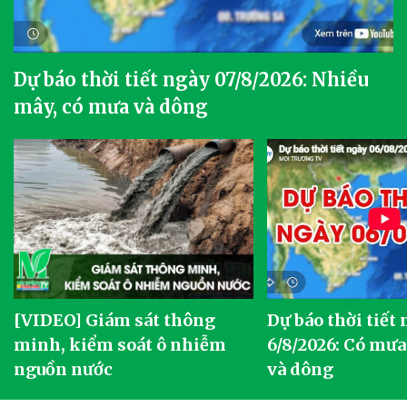
Dự báo thời tiết ngày 07/8/2026: Nhiều
mây, có mưa và dông
[VIDEO] Giám sát thông
Dự báo thời tiết
g
minh, kiểm soát ô nhiễm
6/8/2026: Có mưa
nguồn nước
và dông