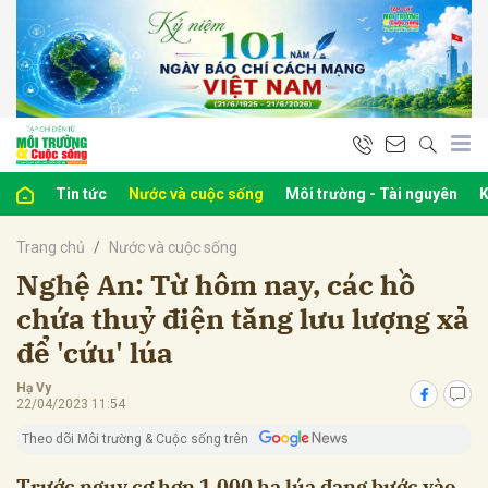
bình luận
Tin tức
Nước và cuộc sống
Môi trường - Tài nguyên
K
Trang chủ
Nước và cuộc sống
Nghệ An: Từ hôm nay, các hồ
chứa thuỷ điện tăng lưu lượng xả
để 'cứu' lúa
Hủy
G
Hạ Vy
22/04/2023 11:54
Theo dõi Môi trường & Cuộc sống trên
Trước nguy cơ hơn 1.000 ha lúa đang bước vào