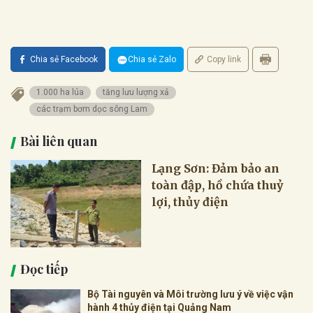
Chia sẻ Facebook
Chia sẻ Zalo
Copy link
1.000 ha lúa
tăng lưu lượng xả
các trạm bơm dọc sông Lam
Bài liên quan
Lạng Sơn: Đảm bảo an
toàn đập, hồ chứa thuỷ
lợi, thủy điện
Đọc tiếp
Bộ Tài nguyên và Môi trường lưu ý về việc vận
hành 4 thủy điện tại Quảng Nam