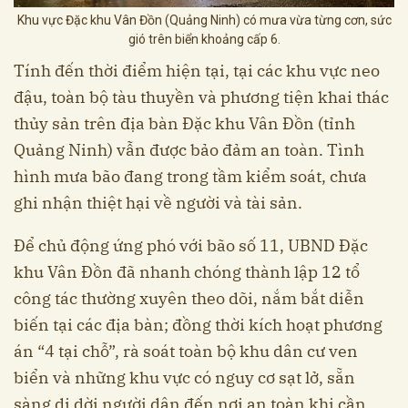
Khu vực Đặc khu Vân Đồn (Quảng Ninh) có mưa vừa từng cơn, sức
gió trên biển khoảng cấp 6.
Tính đến thời điểm hiện tại, tại các khu vực neo
đậu, toàn bộ tàu thuyền và phương tiện khai thác
thủy sản trên địa bàn Đặc khu Vân Đồn (tỉnh
Quảng Ninh) vẫn được bảo đảm an toàn. Tình
hình mưa bão đang trong tầm kiểm soát, chưa
ghi nhận thiệt hại về người và tài sản.
Để chủ động ứng phó với bão số 11, UBND Đặc
khu Vân Đồn đã nhanh chóng thành lập 12 tổ
công tác thường xuyên theo dõi, nắm bắt diễn
biến tại các địa bàn; đồng thời kích hoạt phương
án “4 tại chỗ”, rà soát toàn bộ khu dân cư ven
biển và những khu vực có nguy cơ sạt lở, sẵn
sàng di dời người dân đến nơi an toàn khi cần