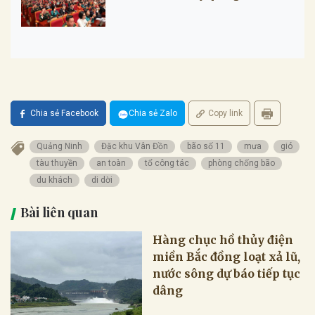
Chia sẻ Facebook
Chia sẻ Zalo
Copy link
Quảng Ninh
Đặc khu Vân Đồn
bão số 11
mưa
gió
tàu thuyền
an toàn
tổ công tác
phòng chống bão
du khách
di dời
Bài liên quan
Hàng chục hồ thủy điện
miền Bắc đồng loạt xả lũ,
nước sông dự báo tiếp tục
dâng