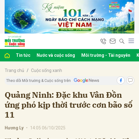
bình luận
Tin tức
Nước và cuộc sống
Môi trường - Tài nguyên
K
Trang chủ
Cuộc sống xanh
Theo dõi Môi trường & Cuộc sống trên
Quảng Ninh: Đặc khu Vân Đồn
ứng phó kịp thời trước cơn bão số
Hủy
G
11
Hương Ly
•
14:05 06/10/2025