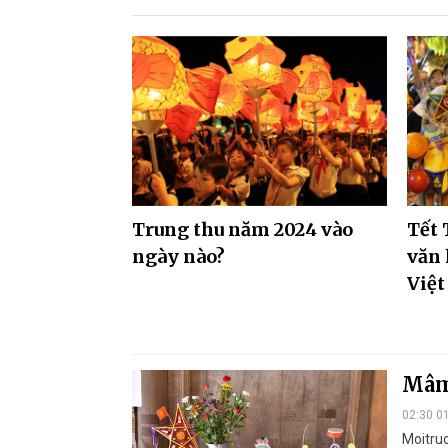
Trung thu năm 2024 vào
Tết 
ngày nào?
văn 
Việ
Mâm
02:30 0
Moitruo