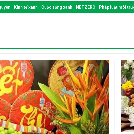
nguyên
Kinh tế xanh
Cuộc sống xanh
NETZERO
Pháp luật môi tr