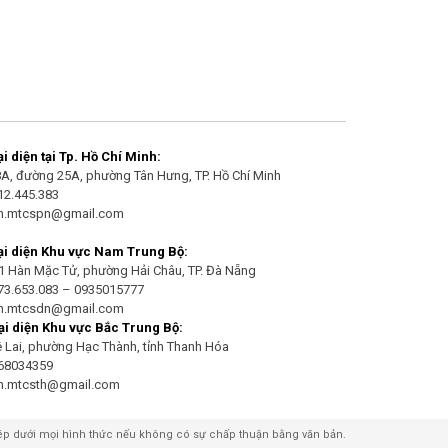
 diện tại Tp. Hồ Chí Minh:
/8A, đường 25A, phường Tân Hưng, TP. Hồ Chí Minh
912.445.383
an.mtcspn@gmail.com
i diện Khu vực Nam Trung Bộ:
21 Hàn Mặc Tử, phường Hải Châu, TP. Đà Nẵng
973.653.083 – 0935015777
an.mtcsdn@gmail.com
i diện Khu vực Bắc Trung Bộ:
Lê Lai, phường Hạc Thành, tỉnh Thanh Hóa
968034359
an.mtcsth@gmail.com
hép dưới mọi hình thức nếu không có sự chấp thuận bằng văn bản.