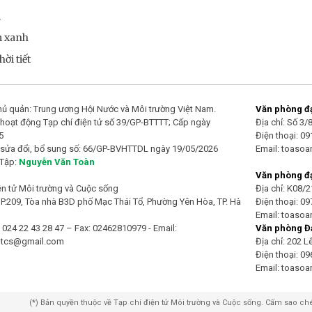
m
m xanh
ời tiết
ủ quản: Trung ương Hội Nước và Môi trường Việt Nam.
Văn phòng đại
hoạt động Tạp chí điện tử số 39/GP-BTTTT; Cấp ngày
Địa chỉ: Số 3
5
Điện thoại: 0
 sửa đổi, bổ sung số: 66/GP-BVHTTDL ngày 19/05/2026
Email: toaso
 Tập:
Nguyễn Văn Toàn
Văn phòng đạ
ện tử Môi trường và Cuộc sống
Địa chỉ: K08/
 P.209, Tòa nhà B3D phố Mạc Thái Tổ, Phường Yên Hòa, TP. Hà
Điện thoại: 0
Email: toaso
: 024 22 43 28 47 – Fax: 02462810979 - Email:
Văn phòng Đạ
mtcs@gmail.com
Địa chỉ: 202 
Điện thoại: 0
Email: toaso
(*) Bản quyền thuộc về Tạp chí điện tử Môi trường và Cuộc sống. Cấm sao c