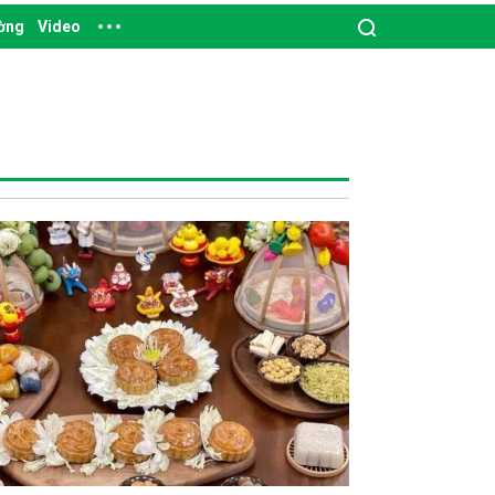
ường
Video