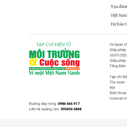
Tọa đà
Việt Na
Dự báo th
Cơ quan ch
Giấy phép 
20/01/202
Giấy phép
Tổng Biên
Tạp chí đi
Tòa soạn :
Nội
Điện thoại
toasoan.
Đường dây nóng:
0986 666 917
Liên hệ quảng cáo:
093456 6848