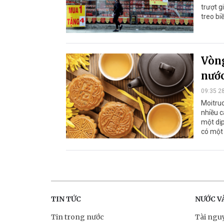
trượt g
treo bi
Vòng
nước
09:35 2
Moitruo
nhiều c
một dị
có một 
TIN TỨC
NƯỚC V
Tin trong nước
Tài ngu