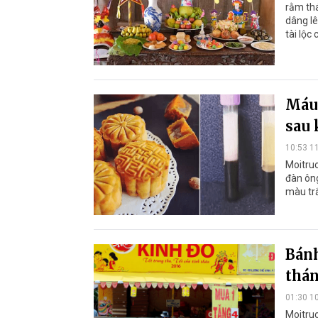
rằm thá
dâng lê
tài lộc
Máu 
sau 
10:53 1
Moitruo
đàn ôn
màu tr
Bánh
thán
01:30 1
Moitru