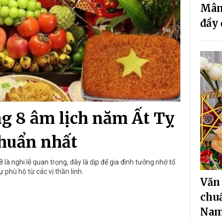
Mâm
đầy 
g 8 âm lịch năm Ất Tỵ
huẩn nhất
 là nghi lễ quan trọng, đây là dịp để gia đình tưởng nhớ tổ
 phù hộ từ các vị thần linh.
Văn
chuẩ
Na