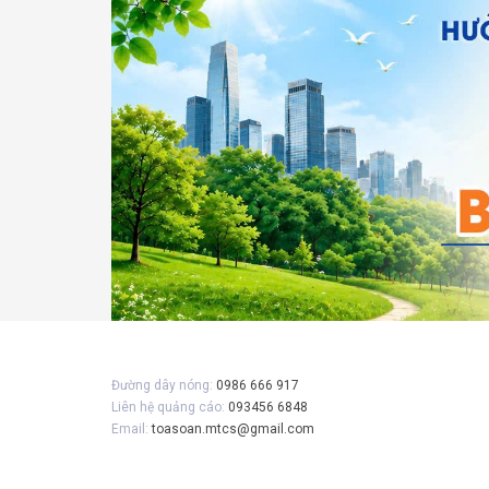
Đường dây nóng:
0986 666 917
Liên hệ quảng cáo:
093456 6848
Email:
toasoan.mtcs@gmail.com