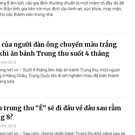
ng 8 âm lịch, các gia đình thường chuẩn bị một mâm cỗ đầy đủ để
n thần linh, gia tiên với mục đích cầu bình an, sức khỏe, may mắn,
 cho các thành viên trong nhà.
của người đàn ông chuyển màu trắng
khi ăn bánh Trung thu suốt 4 tháng
1/09/2019
ng.net.vn – Suốt 4 tháng liên tiếp ăn bánh Trung thu, một người
g ở Hàng Châu, Trung Quốc khi đi xét nghiệm máu đã biến thành
ắng sữa.
 trung thu “Ế” sẽ đi đâu về đâu sau rằm
g 8?
0/09/2019
ong.net.vn – Sau rằm, những chiếc bánh Trung thu khả năng cao sẽ