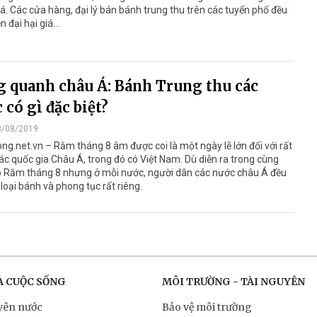
iá. Các cửa hàng, đại lý bán bánh trung thu trên các tuyến phố đều
ền đại hại giá…
 quanh châu Á: Bánh Trung thu các
 có gì đặc biệt?
8/08/2019
ng.net.vn – Rằm tháng 8 âm được coi là một ngày lễ lớn đối với rất
ác quốc gia Châu Á, trong đó có Việt Nam. Dù diễn ra trong cùng
p Rằm tháng 8 nhưng ở mỗi nước, người dân các nước châu Á đều
loại bánh và phong tục rất riêng.
À CUỘC SỐNG
MÔI TRƯỜNG - TÀI NGUYÊN
yên nước
Bảo vệ môi trường