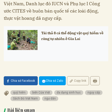
Việt Nam, Danh lục đỏ IUCN và Phụ lục I Công
ước CITES về buôn bán quốc tế các loài động,
thực vật hoang dã nguy cấp.
Tái thả 8 cá thể động vật quý hiếm về
rừng tự nhiên ở Gia Lai
Chia sẻ Facebook
Chia sẻ Zalo
Copy link
quý hiếm
biển Cửa Việt
đa dạng sinh học
nguy cấp
Sách Đỏ Việt Nam
ngư dân
Bài liên quan