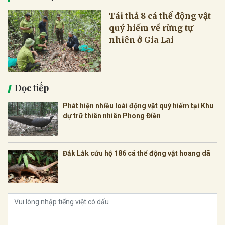
Tái thả 8 cá thể động vật
quý hiếm về rừng tự
nhiên ở Gia Lai
Đọc tiếp
Phát hiện nhiều loài động vật quý hiếm tại Khu
dự trữ thiên nhiên Phong Điền
Đắk Lắk cứu hộ 186 cá thể động vật hoang dã