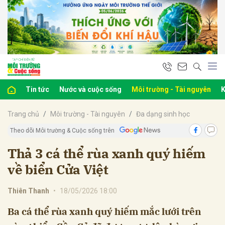
bình luận
Tin tức
Nước và cuộc sống
Môi trường - Tài nguyên
K
Trang chủ
Môi trường - Tài nguyên
Đa dạng sinh học
Theo dõi Môi trường & Cuộc sống trên
Thả 3 cá thể rùa xanh quý hiếm
về biển Cửa Việt
Hủy
G
Thiên Thanh
•
18/05/2026 18:00
Ba cá thể rùa xanh quý hiếm mắc lưới trên