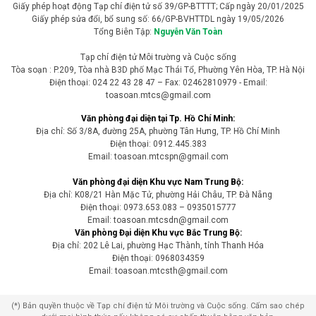
Giấy phép hoạt động Tạp chí điện tử số 39/GP-BTTTT; Cấp ngày 20/01/2025
Giấy phép sửa đổi, bổ sung số: 66/GP-BVHTTDL ngày 19/05/2026
Tổng Biên Tập:
Nguyễn Văn Toàn
Tạp chí điện tử Môi trường và Cuộc sống
Tòa soạn : P.209, Tòa nhà B3D phố Mạc Thái Tổ, Phường Yên Hòa, TP. Hà Nội
Điện thoại: 024 22 43 28 47 – Fax: 02462810979 - Email:
toasoan.mtcs@gmail.com
Văn phòng đại diện tại Tp. Hồ Chí Minh:
Địa chỉ: Số 3/8A, đường 25A, phường Tân Hưng, TP. Hồ Chí Minh
Điện thoại: 0912.445.383
Email: toasoan.mtcspn@gmail.com
Văn phòng đại diện Khu vực Nam Trung Bộ:
Địa chỉ: K08/21 Hàn Mặc Tử, phường Hải Châu, TP. Đà Nẵng
Điện thoại: 0973.653.083 – 0935015777
Email: toasoan.mtcsdn@gmail.com
Văn phòng Đại diện Khu vực Bắc Trung Bộ:
Địa chỉ: 202 Lê Lai, phường Hạc Thành, tỉnh Thanh Hóa
Điện thoại: 0968034359
Email: toasoan.mtcsth@gmail.com
(*) Bản quyền thuộc về Tạp chí điện tử Môi trường và Cuộc sống. Cấm sao chép