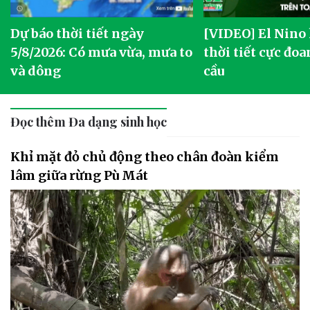
Dự báo thời tiết ngày
[VIDEO] El Nino
5/8/2026: Có mưa vừa, mưa to
thời tiết cực đoa
và dông
cầu
Đọc thêm Đa dạng sinh học
Khỉ mặt đỏ chủ động theo chân đoàn kiểm
lâm giữa rừng Pù Mát