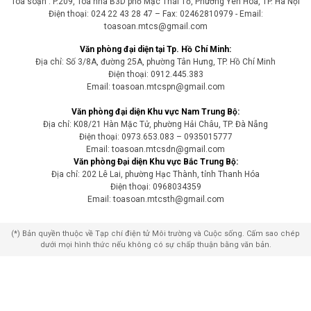
Tòa soạn : P.209, Tòa nhà B3D phố Mạc Thái Tổ, Phường Yên Hòa, TP. Hà Nội
Điện thoại: 024 22 43 28 47 – Fax: 02462810979 - Email:
toasoan.mtcs@gmail.com
Văn phòng đại diện tại Tp. Hồ Chí Minh:
Địa chỉ: Số 3/8A, đường 25A, phường Tân Hưng, TP. Hồ Chí Minh
Điện thoại: 0912.445.383
Email: toasoan.mtcspn@gmail.com
Văn phòng đại diện Khu vực Nam Trung Bộ:
Địa chỉ: K08/21 Hàn Mặc Tử, phường Hải Châu, TP. Đà Nẵng
Điện thoại: 0973.653.083 – 0935015777
Email: toasoan.mtcsdn@gmail.com
Văn phòng Đại diện Khu vực Bắc Trung Bộ:
Địa chỉ: 202 Lê Lai, phường Hạc Thành, tỉnh Thanh Hóa
Điện thoại: 0968034359
Email: toasoan.mtcsth@gmail.com
(*) Bản quyền thuộc về Tạp chí điện tử Môi trường và Cuộc sống. Cấm sao chép
dưới mọi hình thức nếu không có sự chấp thuận bằng văn bản.