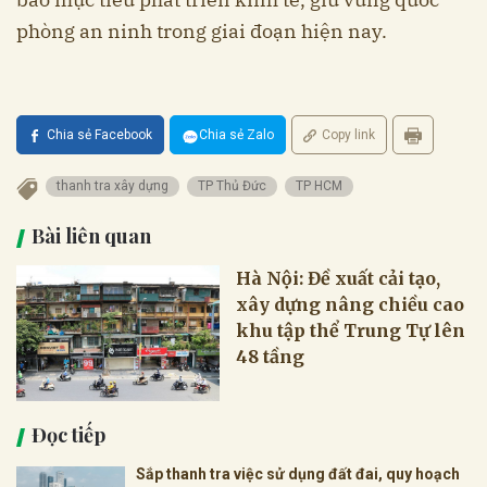
phòng an ninh trong giai đoạn hiện nay.
Chia sẻ Facebook
Chia sẻ Zalo
Copy link
thanh tra xây dựng
TP Thủ Đức
TP HCM
Bài liên quan
Hà Nội: Đề xuất cải tạo,
xây dựng nâng chiều cao
khu tập thể Trung Tự lên
48 tầng
Đọc tiếp
Sắp thanh tra việc sử dụng đất đai, quy hoạch