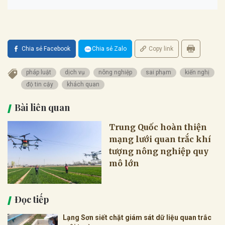
Chia sẻ Facebook
Chia sẻ Zalo
Copy link
pháp luật
dịch vụ
nông nghiệp
sai phạm
kiến nghị
độ tin cậy
khách quan
Bài liên quan
Trung Quốc hoàn thiện
mạng lưới quan trắc khí
tượng nông nghiệp quy
mô lớn
Đọc tiếp
Lạng Sơn siết chặt giám sát dữ liệu quan trắc