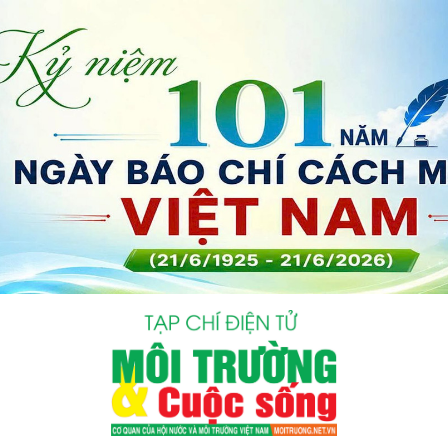
bình luận
Hủy
G