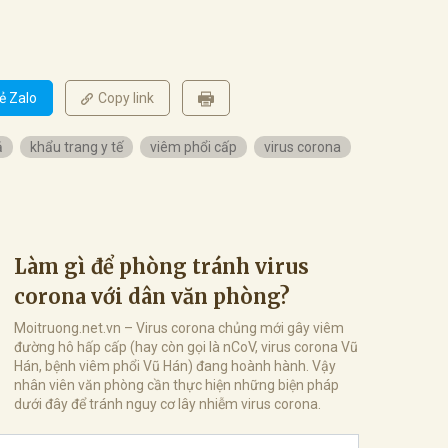
ẻ Zalo
Copy link
ả
khẩu trang y tế
viêm phổi cấp
virus corona
Làm gì để phòng tránh virus
corona với dân văn phòng?
Moitruong.net.vn – Virus corona chủng mới gây viêm
đường hô hấp cấp (hay còn gọi là nCoV, virus corona Vũ
Hán, bệnh viêm phổi Vũ Hán) đang hoành hành. Vậy
nhân viên văn phòng cần thực hiện những biện pháp
dưới đây để tránh nguy cơ lây nhiễm virus corona.