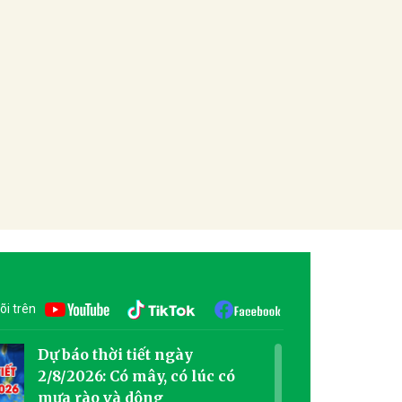
õi trên
Dự báo thời tiết ngày
2/8/2026: Có mây, có lúc có
mưa rào và dông