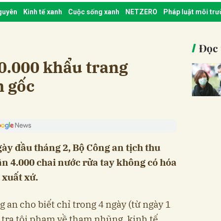
nguyên
Kinh tế xanh
Cuộc sống xanh
NETZERO
Pháp luật môi tr
Đọc 
0.000 khẩu trang
n gốc
ày đầu tháng 2, Bộ Công an tịch thu
ần 4.000 chai nước rửa tay không có hóa
xuất xứ.
g an cho biết chỉ trong 4 ngày (từ ngày 1
 tra tội phạm về tham nhũng, kinh tế