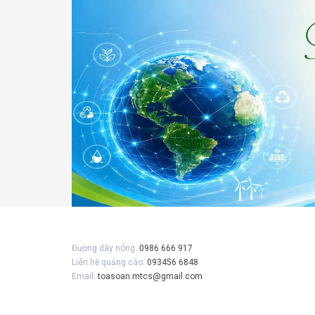
Gửi 
Đường dây nóng:
0986 666 917
Liên hệ quảng cáo:
093456 6848
Email:
toasoan.mtcs@gmail.com