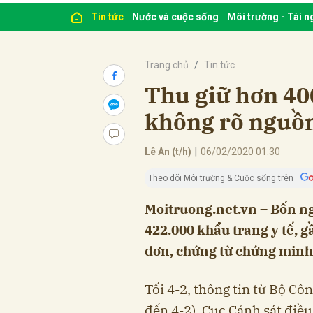
Tin tức
Nước và cuộc sống
Môi trường - Tài 
Trang chủ
Tin tức
Thu giữ hơn 40
không rõ nguồ
Lê An (t/h)
|
06/02/2020 01:30
Theo dõi Môi trường & Cuộc sống trên
Moitruong.net.vn – Bốn ng
422.000 khẩu trang y tế, g
đơn, chứng từ chứng minh 
Tối 4-2, thông tin từ Bộ Côn
đến 4-2), Cục Cảnh sát điều