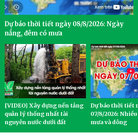
Dự báo thời tiết ngày 08/8/2026: Ngày
nắng, đêm có mưa
[VIDEO] Xây dựng nền tảng
Dự báo thời tiết
quản lý thống nhất tài
07/8/2026: Nhiều
nguyên nước dưới đất
mưa và dông