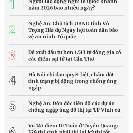
1
Người lao động nghỉ lễ Quốc khánh
năm 2026 bao nhiêu ngày?
Nghệ An: Chủ tịch UBND tỉnh Võ
2
Trọng Hải dự Ngày hội toàn dân bảo
vệ an ninh Tổ quốc
3
Đề xuất đầu tư hơn 1.513 tỷ đồng gia cố
các điểm sạt lở tại Cần Thơ
Hà Nội chỉ đạo quyết liệt, chấm dứt
4
tình trạng bị động trong chống úng
ngập
5
Nghệ An: Đôn đốc tiến độ các dự án
chống ngập úng đô thị tại TP Vinh cũ
Vụ 147 điểm 10 Toán ở Tuyên Quang:
6
328 thí sinh phải thi lại kỳ thi tốt