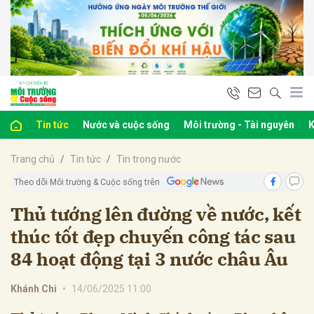
bình luận
Tin tức
Nước và cuộc sống
Môi trường - Tài nguyên
K
Trang chủ
Tin tức
Tin trong nước
Theo dõi Môi trường & Cuộc sống trên
Thủ tướng lên đường về nước, kết
thúc tốt đẹp chuyến công tác sau
Hủy
G
84 hoạt động tại 3 nước châu Âu
Khánh Chi
•
14/06/2025 11:00