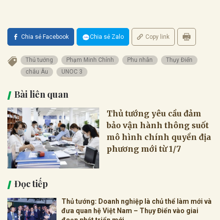
Chia sẻ Facebook
Chia sẻ Zalo
Copy link
Thủ tướng
Phạm Minh Chính
Phu nhân
Thụy Điển
châu Âu
UNOC 3
Bài liên quan
Thủ tướng yêu cầu đảm
bảo vận hành thông suốt
mô hình chính quyền địa
phương mới từ 1/7
Đọc tiếp
Thủ tướng: Doanh nghiệp là chủ thể làm mới và
đưa quan hệ Việt Nam – Thụy Điển vào giai