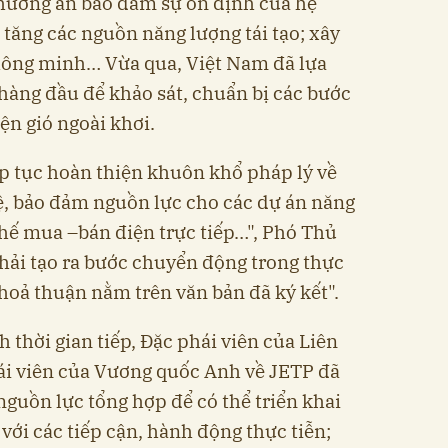
 phương án bảo đảm sự ổn định của hệ
 tăng các nguồn năng lượng tái tạo; xây
thông minh… Vừa qua, Việt Nam đã lựa
àng đầu để khảo sát, chuẩn bị các bước
iện gió ngoài khơi.
p tục hoàn thiện khuôn khổ pháp lý về
hệ, bảo đảm nguồn lực cho các dự án năng
chế mua –bán điện trực tiếp…", Phó Thủ
hải tạo ra bước chuyển động trong thực
hoả thuận nằm trên văn bản đã ký kết".
thời gian tiếp, Đặc phái viên của Liên
ái viên của Vương quốc Anh về JETP đã
nguồn lực tổng hợp để có thể triển khai
với các tiếp cận, hành động thực tiễn;