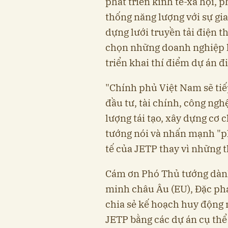
phát triển kinh tế-xã hội,
thống năng lượng với sự gia
dựng lưới truyền tải điện 
chọn những doanh nghiệp h
triển khai thí điểm dự án đ
"Chính phủ Việt Nam sẽ tiế
đầu tư, tài chính, công ng
lượng tái tạo, xây dựng cơ 
tướng nói và nhấn mạnh "p
tế của JETP thay vì những t
Cám ơn Phó Thủ tướng dành 
minh châu Âu (EU), Đặc ph
chia sẻ kế hoạch huy động 
JETP bằng các dự án cụ thể 