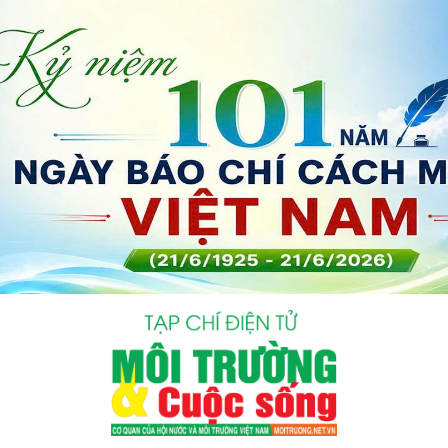
bình luận
Hủy
G