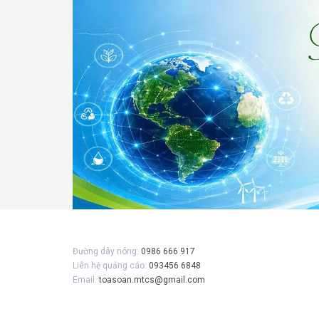
Gửi 
Đường dây nóng:
0986 666 917
Liên hệ quảng cáo:
093456 6848
Email:
toasoan.mtcs@gmail.com