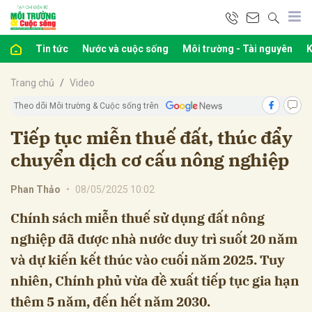
Tin tức
Nước và cuộc sống
Môi trường - Tài nguyên
K
bình luận
Trang chủ
Video
Theo dõi Môi trường & Cuộc sống trên
Tiếp tục miễn thuế đất, thúc đẩy
chuyển dịch cơ cấu nông nghiệp
Phan Thảo
•
08/05/2025 10:02
Chính sách miễn thuế sử dụng đất nông
Hủy
G
nghiệp đã được nhà nước duy trì suốt 20 năm
và dự kiến kết thúc vào cuối năm 2025. Tuy
nhiên, Chính phủ vừa đề xuất tiếp tục gia hạn
thêm 5 năm, đến hết năm 2030.