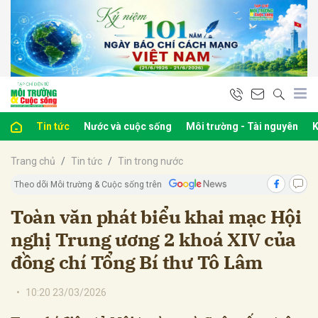
bình luận
Tin tức
Nước và cuộc sống
Môi trường - Tài nguyên
K
Trang chủ
Tin tức
Tin trong nước
Theo dõi Môi trường & Cuộc sống trên
Toàn văn phát biểu khai mạc Hội
nghị Trung ương 2 khoá XIV của
Hủy
G
đồng chí Tổng Bí thư Tô Lâm
•
10:20 23/03/2026