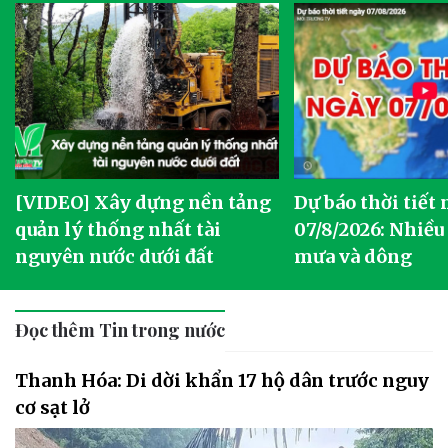
[VIDEO] Xây dựng nền tảng
Dự báo thời tiết
quản lý thống nhất tài
07/8/2026: Nhiều
nguyên nước dưới đất
mưa và dông
Đọc thêm Tin trong nước
Thanh Hóa: Di dời khẩn 17 hộ dân trước nguy
cơ sạt lở