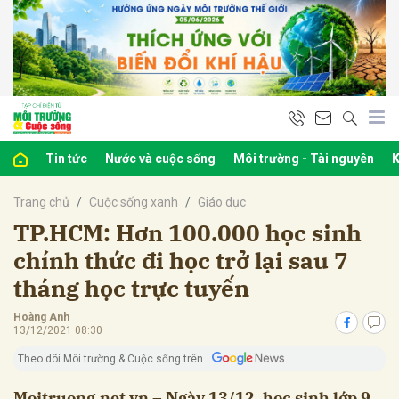
bình luận
Tin tức
Nước và cuộc sống
Môi trường - Tài nguyên
K
Trang chủ
Cuộc sống xanh
Giáo dục
TP.HCM: Hơn 100.000 học sinh
chính thức đi học trở lại sau 7
tháng học trực tuyến
Hủy
G
Hoàng Anh
13/12/2021 08:30
Theo dõi Môi trường & Cuộc sống trên
Moitruong.net.vn – Ngày 13/12, học sinh lớp 9