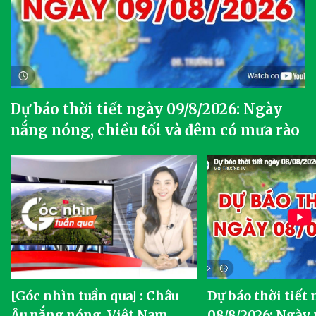
Dự báo thời tiết ngày 09/8/2026: Ngày
nắng nóng, chiều tối và đêm có mưa rào
[Góc nhìn tuần qua] : Châu
Dự báo thời tiết
o
Âu nắng nóng, Việt Nam
08/8/2026: Ngày