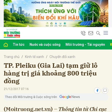
bình luận
Tin tức
Nước và cuộc sống
Môi trường - Tài nguyên
K
Trang chủ
Kinh tế xanh
Chuyển đổi xanh
TP. Pleiku (Gia Lai) tạm giữ lô
hàng trị giá khoảng 800 triệu
đồng
Hủy
G
21/12/2017 07:16
Theo dõi Môi trường & Cuộc sống trên
(Moitruong.net.vn) –
Thông tin từ Chi cục