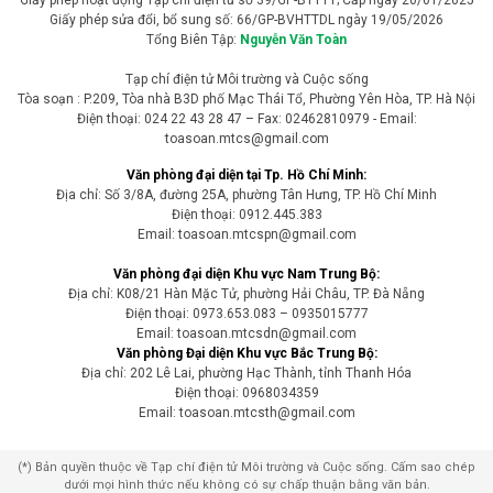
Giấy phép hoạt động Tạp chí điện tử số 39/GP-BTTTT; Cấp ngày 20/01/2025
Giấy phép sửa đổi, bổ sung số: 66/GP-BVHTTDL ngày 19/05/2026
Tổng Biên Tập:
Nguyễn Văn Toàn
Tạp chí điện tử Môi trường và Cuộc sống
Tòa soạn : P.209, Tòa nhà B3D phố Mạc Thái Tổ, Phường Yên Hòa, TP. Hà Nội
Điện thoại: 024 22 43 28 47 – Fax: 02462810979 - Email:
toasoan.mtcs@gmail.com
Văn phòng đại diện tại Tp. Hồ Chí Minh:
Địa chỉ: Số 3/8A, đường 25A, phường Tân Hưng, TP. Hồ Chí Minh
Điện thoại: 0912.445.383
Email: toasoan.mtcspn@gmail.com
Văn phòng đại diện Khu vực Nam Trung Bộ:
Địa chỉ: K08/21 Hàn Mặc Tử, phường Hải Châu, TP. Đà Nẵng
Điện thoại: 0973.653.083 – 0935015777
Email: toasoan.mtcsdn@gmail.com
Văn phòng Đại diện Khu vực Bắc Trung Bộ:
Địa chỉ: 202 Lê Lai, phường Hạc Thành, tỉnh Thanh Hóa
Điện thoại: 0968034359
Email: toasoan.mtcsth@gmail.com
(*) Bản quyền thuộc về Tạp chí điện tử Môi trường và Cuộc sống. Cấm sao chép
dưới mọi hình thức nếu không có sự chấp thuận bằng văn bản.