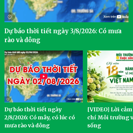
Dự báo thời tiết ngày 3/8/2026: Có mưa
rào và dông
Dự báo thời tiết ngày
[VIDEO] Lời cảm
2/8/2026: Có mây, có lúc có
chí Môi trường 
mưa rào và dông
sống