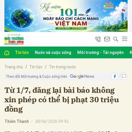
bình luận
Tin tức
Nước và cuộc sống
Môi trường - Tài nguyên
K
Trang chủ
Tin tức
Tin trong nước
Theo dõi Môi trường & Cuộc sống trên
Từ 1/7, đăng lại bài báo không
xin phép có thể bị phạt 30 triệu
Hủy
G
đồng
Thiên Thanh
•
28/06/2026 09:42