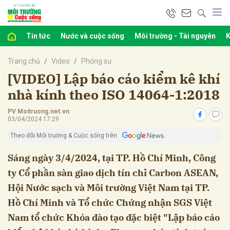
Tin tức
Nước và cuộc sống
Môi trường - Tài nguyên
K
bình luận
Trang chủ
Video
Phóng sự
[VIDEO] Lập báo cáo kiểm kê khí
nhà kính theo ISO 14064-1:2018
PV Moitruong.net.vn
03/04/2024 17:29
Theo dõi Môi trường & Cuộc sống trên
Sáng ngày 3/4/2024, tại TP. Hồ Chí Minh, Công
ty Cổ phần sàn giao dịch tín chỉ Carbon ASEAN,
Hủy
G
Hội Nước sạch và Môi trường Việt Nam tại TP.
Hồ Chí Minh và Tổ chức Chứng nhận SGS Việt
Nam tổ chức Khóa đào tạo đặc biệt "Lập báo cáo