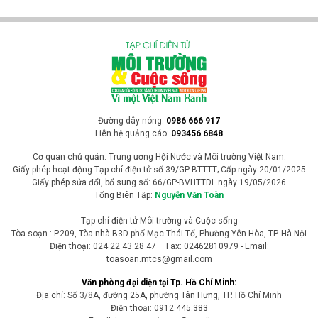
Đường dây nóng:
0986 666 917
Liên hệ quảng cáo:
093456 6848
Cơ quan chủ quản: Trung ương Hội Nước và Môi trường Việt Nam.
Giấy phép hoạt động Tạp chí điện tử số 39/GP-BTTTT; Cấp ngày 20/01/2025
Giấy phép sửa đổi, bổ sung số: 66/GP-BVHTTDL ngày 19/05/2026
Tổng Biên Tập:
Nguyễn Văn Toàn
Tạp chí điện tử Môi trường và Cuộc sống
Tòa soạn : P.209, Tòa nhà B3D phố Mạc Thái Tổ, Phường Yên Hòa, TP. Hà Nội
Điện thoại: 024 22 43 28 47 – Fax: 02462810979 - Email:
toasoan.mtcs@gmail.com
Văn phòng đại diện tại Tp. Hồ Chí Minh:
Địa chỉ: Số 3/8A, đường 25A, phường Tân Hưng, TP. Hồ Chí Minh
Điện thoại: 0912.445.383