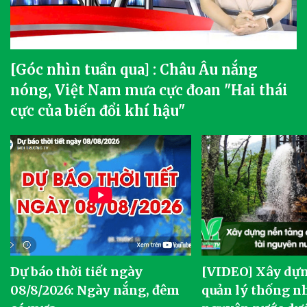
[Góc nhìn tuần qua] : Châu Âu nắng
nóng, Việt Nam mưa cực đoan "Hai thái
cực của biến đổi khí hậu"
Dự báo thời tiết ngày
[VIDEO] Xây dựn
o
08/8/2026: Ngày nắng, đêm
quản lý thống nh