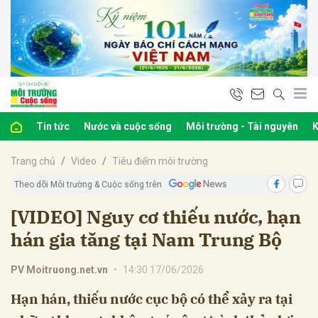
bình luận
Tin tức
Nước và cuộc sống
Môi trường - Tài nguyên
K
Trang chủ
Video
Tiêu điểm môi trường
Theo dõi Môi trường & Cuộc sống trên
[VIDEO] Nguy cơ thiếu nước, hạn
hán gia tăng tại Nam Trung Bộ
Hủy
G
PV Moitruong.net.vn
•
14:30 17/06/2026
Hạn hán, thiếu nước cục bộ có thể xảy ra tại