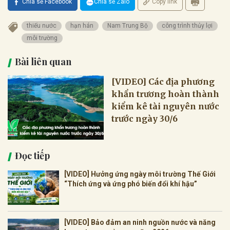
Chia sẻ Facebook
Chia sẻ Zalo
Copy link
thiếu nước
hạn hán
Nam Trung Bộ
công trình thủy lợi
môi trường
Bài liên quan
[VIDEO] Các địa phương
khẩn trương hoàn thành
kiểm kê tài nguyên nước
trước ngày 30/6
Đọc tiếp
[VIDEO] Hưởng ứng ngày môi trường Thế Giới
“Thích ứng và ứng phó biến đổi khí hậu”
[VIDEO] Bảo đảm an ninh nguồn nước và năng