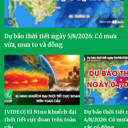
Dự báo thời tiết ngày 5/8/2026: Có mưa
vừa, mưa to và dông
[VIDEO] El Nino khuếch đại
Dự báo thời tiết
thời tiết cực đoan trên toàn
4/8/2026: Có mưa 
cầu
rác có dông