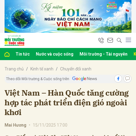
bình luận
Tin tức
Nước và cuộc sống
Môi trường - Tài nguyên
K
Trang chủ
Kinh tế xanh
Chuyển đổi xanh
Theo dõi Môi trường & Cuộc sống trên
Việt Nam – Hàn Quốc tăng cường
hợp tác phát triển điện gió ngoài
Hủy
G
khơi
Mai Hương
•
15/11/2025 17:00