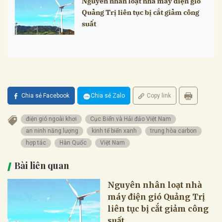
Nguyên nhân loạt nhà máy điện gió
Quảng Trị liên tục bị cắt giảm công
suất
Chia sẻ Facebook
Chia sẻ Zalo
Copy link
điện gió ngoài khơi
Cục Biển và Hải đảo Việt Nam
an ninh năng lượng
kinh tế biển xanh
trung hòa carbon
hợp tác
Hàn Quốc
Việt Nam
Bài liên quan
Nguyên nhân loạt nhà
máy điện gió Quảng Trị
liên tục bị cắt giảm công
suất