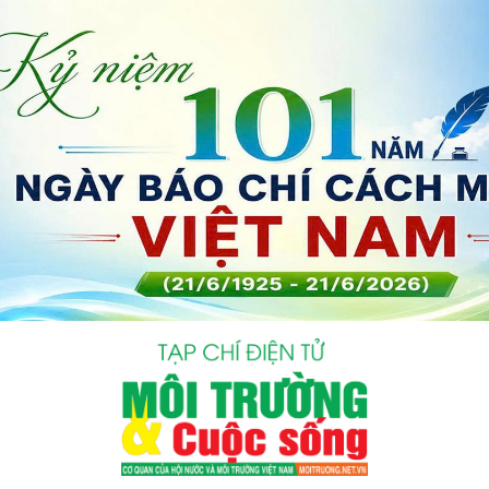
bình luận
Hủy
G