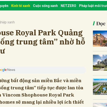
nguyên
Kinh tế xanh
Cuộc sống xanh
NETZERO
Pháp luật môi tr
Đọc 
hiệp xanh
use Royal Park Quảng
sống trung tâm” nhờ hỗ
tư
rường bất động sản miền Bắc và miền
ống trung tâm” tiếp tục được lan tỏa
án Vincom Shophouse Royal Park
homes sẽ mang lại nhiều lợi ích thiết