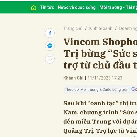
Tin tức
Nước và cuộc sống
Môi trường - Tài 
Trang chủ
Kinh tế xanh
Doanh ng
Vincom Shopho
Trị bừng “Sức 
trợ từ chủ đầu 
Khánh Chi
|
11/11/2023 17:23
Theo dõi Môi trường & Cuộc sống trên
Sau khi “oanh tạc” thị t
Nam, chương trình “Sức s
đến miền Trung với dự 
Quảng Trị. Trợ lực từ Vin