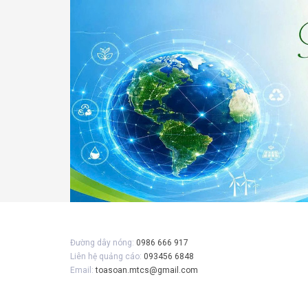
Gửi 
Đường dây nóng:
0986 666 917
Liên hệ quảng cáo:
093456 6848
Email:
toasoan.mtcs@gmail.com