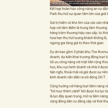
Kết hợp hoàn hảo công năng an cư đẳ
Park thu hút sự quan tâm lớn của giới 
Giá trị hiếm có khó tìm của các căn nh
hợp với tâm điểm là trung tâm thương
hàng trăm thương hiệu cao cấp, từ thời
hứa hẹn thu hút lượng khách khổng lồ,
ngừng gia tăng giá trị theo thời gian.
Dự án bao gồm 3 phân khu The Avenue,
doanh, dự kiến khai trương đồng loạt 
tối ưu công năng với mặt tiền rộng thoá
học, khu vực kinh doanh và nhà ở được
tiện nghi, thoải mái và giữ được sự riê
kinh doanh vẫn diễn ra sôi động 24/7.
Cộng hưởng với hàng loạt tiềm năng v
“hổ mọc thêm cánh” khi được trợ lực t
là lực đẩy quan trọng, mở ra tiềm năng 
cộng đồng dân cư đẳng cấp và thời th