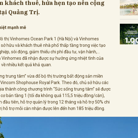
ẫn khách thuê, hứa hẹn tạo nên cộng
tại Quảng Trị.
nhiệt mạnh mẽ
ại đô thị Vinhomes Ocean Park 1 (Hà Nội) và Vinhomes
sở hữu và khách thuê nhà phố thấp tầng trong việc tạo
iệp, sôi động, giảm thiểu chi phí đầu tư, vận hành,…
a Vinhomes đã nhận được sự hưởng ứng nhiệt tình của
 về nhiều kết quả khả quan.
ống trung tâm” vừa đổ bộ thị trường bất động sản miền
án Vincom Shophouse Royal Park. Theo đó, chủ sở hữu các
ia thành công chương trình “Sức sống trung tâm” sẽ được
 cơ bản tầng 1 (tối đa không quá 115,5 triệu đồng/căn),
 đầu tiên, hỗ trợ quản lý trong 12 tháng và hỗ trợ 50% chi
trị hỗ trợ mỗi căn nhận được lên đến hơn 185 triệu đồng.