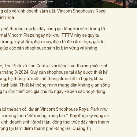
ng cấp và kinh doanh sầm uất, Vincom Shophouse Royal
tinh hoa
à phố thương mại tại đây càng gia tăng khi nằm trong tổ
 mại Vincom Plaza ngay nội khu. TTTM này sẽ quy tụ
 trang, mỹ phẩm, điện máy, điện tử đến ẩm thực, giải trí,…
 giúp các căn shophouse sinh lời bền vững và không
 The Park và The Central với hàng loạt thương hiệu kinh
từ tháng 3/2024. Quỹ căn shophouse tại đây được thiết kế
ng, hệ thống lưới cột, hố thang được bố trí hợp lý, khoa
 tách biệt. Thiết kế thông minh mang đến không gian sống
ng tư cần thiết cho gia chủ dù ngay kế bên các hoạt động
à lợi thế sẵn có, dự án Vincom Shophouse Royal Park như
ừ chương trình “Sức sống trung tâm”. Đây được kỳ vọng sẽ
kinh doanh sinh lời bất tận, đồng thời thúc đẩy hình thành
ượng tại tâm điểm thành phố Đông Hà, Quảng Trị.