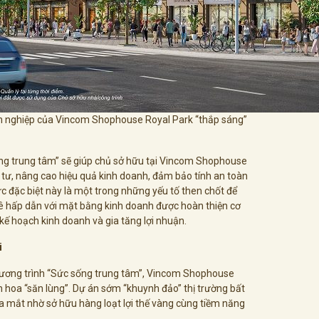
ên nghiệp của Vincom Shophouse Royal Park “thắp sáng”
ống trung tâm” sẽ giúp chủ sở hữu tại Vincom Shophouse
u tư, nâng cao hiệu quả kinh doanh, đảm bảo tính an toàn
ực đặc biệt này là một trong những yếu tố then chốt để
ê hấp dẫn với mặt bằng kinh doanh được hoàn thiện cơ
kế hoạch kinh doanh và gia tăng lợi nhuận.
i
 chương trình “Sức sống trung tâm”, Vincom Shophouse
h hoa “săn lùng”. Dự án sớm “khuynh đảo” thị trường bất
a mắt nhờ sở hữu hàng loạt lợi thế vàng cùng tiềm năng