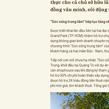
thực cho cả chủ sở hữu l
đồng văn minh, sôi động 
“Sức sống trung tâm” tiếp tục tăng 
Được triển khai lần đầu tiên tại hai đ
Grand Park (TP. HCM) nhằm hỗ trợ chủ 
dựng không gian kinh doanh chuyên ngh
chương trình “Sức sống trung tâm” củ
khách hàng cả hai miền Bắc - Nam, thu
Tiếp nối cơn sốt chưa hạ nhiệt, “Sức s
Trung, khởi đầu tại Quảng Trị với dự 
căn shophouse sau khi đăng ký tham g
hỗ trợ 50% chi phí hoàn thiện xây dựng
được hỗ trợ 24 triệu đồng tiền thuê năm
phí môi giới, tìm khách thuê. Tổng giá 