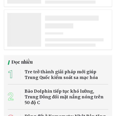
UBND tỉnh Quảng Trị vừa tổ chức cuôc họp về Chỉ đạo diễn tập
phương án chữa cháy và cứu nạn, cứu hộ (CNCH) quy mô cấp tỉnh
năm 2026, để rà soát công tác chuẩn bị và cho ý kiến hoàn thiện
kịch bản diễn tập.
Tin tức
Mưa lũ gây thiệt hại gần 17 tỷ đồng ở Sơn La