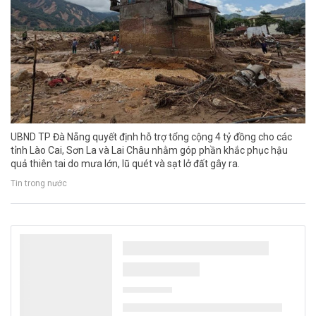
UBND TP Đà Nẵng quyết định hỗ trợ tổng cộng 4 tỷ đồng cho các
tỉnh Lào Cai, Sơn La và Lai Châu nhằm góp phần khắc phục hậu
quả thiên tai do mưa lớn, lũ quét và sạt lở đất gây ra.
Tin trong nước
Quảng Trị: Tăng cường phối hợp, chuẩn bị
chu đáo diễn tập phương án chữa cháy cấp
tỉnh năm 2026