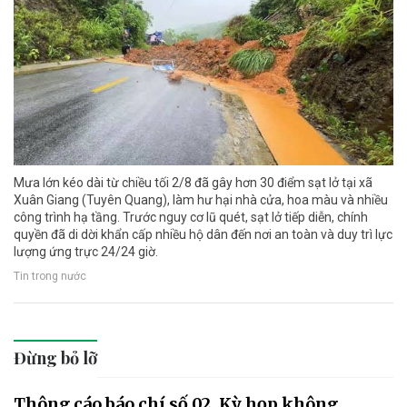
Mưa lớn kéo dài từ chiều tối 2/8 đã gây hơn 30 điểm sạt lở tại xã
Xuân Giang (Tuyên Quang), làm hư hại nhà cửa, hoa màu và nhiều
công trình hạ tầng. Trước nguy cơ lũ quét, sạt lở tiếp diễn, chính
quyền đã di dời khẩn cấp nhiều hộ dân đến nơi an toàn và duy trì lực
lượng ứng trực 24/24 giờ.
Tin trong nước
Đừng bỏ lỡ
Thông cáo báo chí số 02, Kỳ họp không