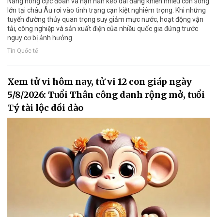
Nắng nóng cực đoan và hạn hán kéo dài đang khiến nhiều con sông
lớn tại châu Âu rơi vào tình trạng cạn kiệt nghiêm trọng. Khi những
tuyến đường thủy quan trọng suy giảm mực nước, hoạt động vận
tải, công nghiệp và sản xuất điện của nhiều quốc gia đứng trước
nguy cơ bị ảnh hưởng.
Tin Quốc tế
Xem tử vi hôm nay, tử vi 12 con giáp ngày
5/8/2026: Tuổi Thân công danh rộng mở, tuổi
Tý tài lộc dồi dào