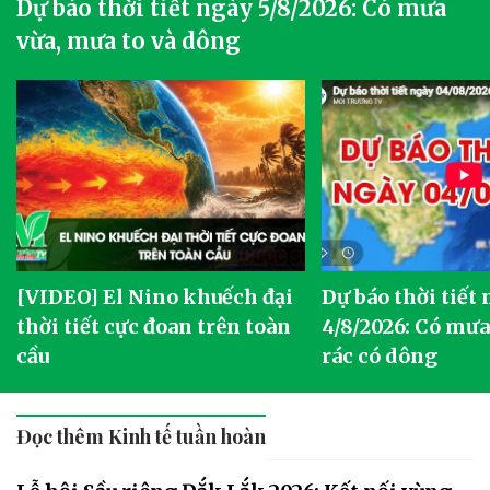
Dự báo thời tiết ngày 5/8/2026: Có mưa
vừa, mưa to và dông
[VIDEO] El Nino khuếch đại
Dự báo thời tiết
thời tiết cực đoan trên toàn
4/8/2026: Có mưa 
cầu
rác có dông
Đọc thêm Kinh tế tuần hoàn