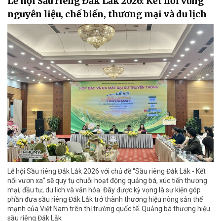
Lễ hội Sầu riêng Đắk Lắk 2026: Kết nối vùng
nguyên liệu, chế biến, thương mại và du lịch
Lễ hội Sầu riêng Đắk Lắk 2026 với chủ đề “Sầu riêng Đắk Lắk - Kết
nối vươn xa” sẽ quy tụ chuỗi hoạt động quảng bá, xúc tiến thương
mại, đầu tư, du lịch và văn hóa. Đây được kỳ vọng là sự kiện góp
phần đưa sầu riêng Đắk Lắk trở thành thương hiệu nông sản thế
mạnh của Việt Nam trên thị trường quốc tế. Quảng bá thương hiệu
sầu riêng Đắk Lắk