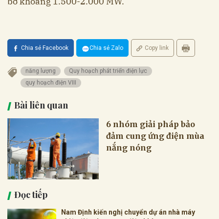
bờ khoảng 1.500-2.000 MW.
Chia sẻ Facebook
Chia sẻ Zalo
Copy link
năng lượng
Quy hoạch phát triển điện lực
quy hoạch điện VIII
Bài liên quan
6 nhóm giải pháp bảo
đảm cung ứng điện mùa
nắng nóng
Đọc tiếp
Nam Định kiến nghị chuyển dự án nhà máy