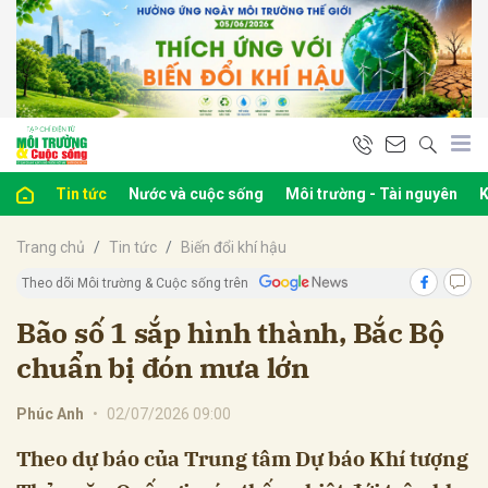
bình luận
Tin tức
Nước và cuộc sống
Môi trường - Tài nguyên
K
Trang chủ
Tin tức
Biến đổi khí hậu
Theo dõi Môi trường & Cuộc sống trên
Bão số 1 sắp hình thành, Bắc Bộ
chuẩn bị đón mưa lớn
Hủy
G
Phúc Anh
•
02/07/2026 09:00
Theo dự báo của Trung tâm Dự báo Khí tượng