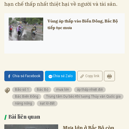
hạn chế thấp nhất thiệt hại về người và tài sản.
Vùng áp thấp vào Biển Đông, Bắc Bộ
tiếp tục mưa
Chia sẻ Facebook
Chia sẻ Zalo
Copy link
Bão số 1
Bắc Bộ
mưa lớn
áp thấp nhiệt đới
Bắc Biển Đông
Trung tâm Dự báo Khí tượng Thủy văn Quốc gia
nắng nóng
sạt lở đất
Bài liên quan
Mưa lớn ở Bắc Bộ còn