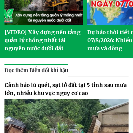
[VIDEO] Xây dựng nền tảng
Dự báo thời tiết
quản lý thống nhất tài
07/8/2026: Nhiều
nguyên nước dưới đất
mưa và dông
Đọc thêm Biến đổi khí hậu
Cảnh báo lũ quét, sạt lở đất tại 5 tỉnh sau mưa
lớn, nhiều khu vực nguy cơ cao