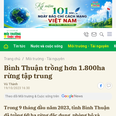
bình luận
Tin tức
Nước và cuộc sống
Môi trường - Tài nguyên
K
Trang chủ
Môi trường - Tài nguyên
Bình Thuận trồng hơn 1.800ha
rừng tập trung
Vũ Thành
Hủy
G
19/10/2023 16:30
Theo dõi Môi trường & Cuộc sống trên
Trong 9 tháng đầu năm 2023, tỉnh Bình Thuận
đã trồng 60 ha rừng đặc dụng, phòng hộ và