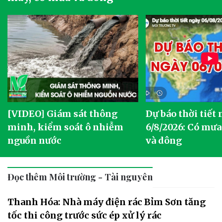
[VIDEO] Giám sát thông
Dự báo thời tiết
g
minh, kiểm soát ô nhiễm
6/8/2026: Có mưa
nguồn nước
và dông
Đọc thêm Môi trường - Tài nguyên
Thanh Hóa: Nhà máy điện rác Bỉm Sơn tăng
tốc thi công trước sức ép xử lý rác