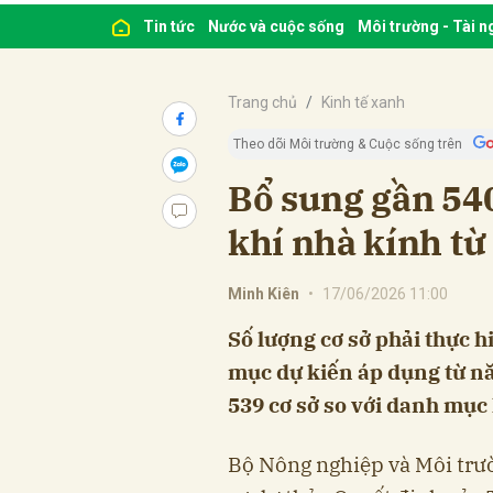
Tin tức
Nước và cuộc sống
Môi trường - Tài 
Trang chủ
Kinh tế xanh
Theo dõi Môi trường & Cuộc sống trên
Bổ sung gần 540
khí nhà kính t
Minh Kiên
•
17/06/2026 11:00
Số lượng cơ sở phải thực 
mục dự kiến áp dụng từ nă
539 cơ sở so với danh mụ
Bộ Nông nghiệp và Môi trư