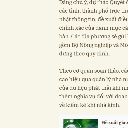
Đáng chú ý, dự thảo Quyết
các tỉnh, thành phố trực th
nhật thông tin, đề xuất điề
chính xác của danh mục các
bàn. Các địa phương sẽ gửi k
gồm Bộ Nông nghiệp và Môi
dựng theo quy định.
Theo cơ quan soạn thảo, c
cao hiệu quả quản lý nhà n
của dữ liệu phát thải khí n
thêm nghĩa vụ đối với doan
về kiểm kê khí nhà kính.
Đề xuất gia