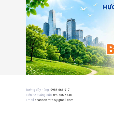
Gửi 
Đường dây nóng:
0986 666 917
Liên hệ quảng cáo:
093456 6848
Email:
toasoan.mtcs@gmail.com