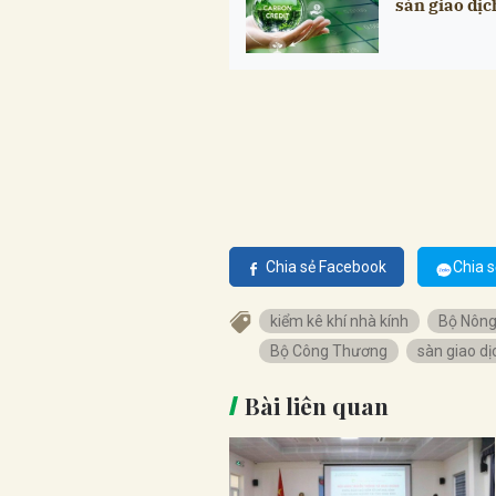
sàn giao dị
Chia sẻ Facebook
Chia s
kiểm kê khí nhà kính
Bộ Nông
Bộ Công Thương
sàn giao dị
Bài liên quan