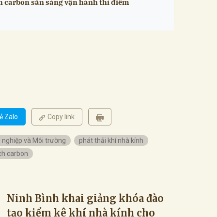
ch carbon sẵn sàng vận hành thí điểm
ẻ Zalo
Copy link
 nghiệp và Môi trường
phát thải khí nhà kính
ch carbon
Ninh Bình khai giảng khóa đào
tạo kiểm kê khí nhà kính cho