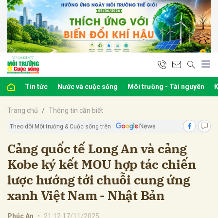
bình luận
Tin tức
Nước và cuộc sống
Môi trường - Tài nguyên
K
Trang chủ
Thông tin cần biết
Theo dõi Môi trường & Cuộc sống trên
Cảng quốc tế Long An và cảng
Kobe ký kết MOU hợp tác chiến
Hủy
G
lược hướng tới chuỗi cung ứng
xanh Việt Nam - Nhật Bản
Phúc An
•
21:12 17/11/2025