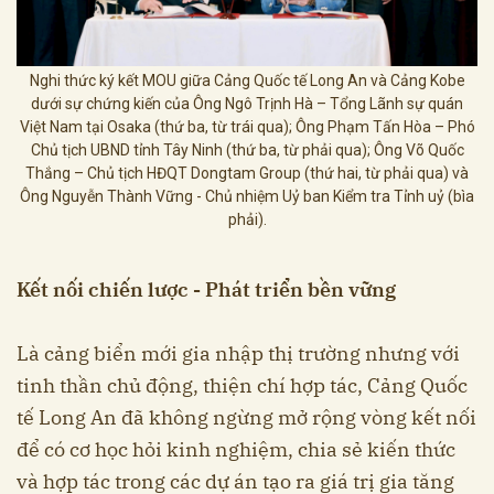
Nghi thức ký kết MOU giữa Cảng Quốc tế Long An và Cảng Kobe
dưới sự chứng kiến của Ông Ngô Trịnh Hà – Tổng Lãnh sự quán
Việt Nam tại Osaka (thứ ba, từ trái qua); Ông Phạm Tấn Hòa – Phó
Chủ tịch UBND tỉnh Tây Ninh (thứ ba, từ phải qua); Ông Võ Quốc
Thắng – Chủ tịch HĐQT Dongtam Group (thứ hai, từ phải qua) và
Ông Nguyễn Thành Vững - Chủ nhiệm Uỷ ban Kiểm tra Tỉnh uỷ (bìa
phải).
Kết nối chiến lược - Phát triển bền vững
Là cảng biển mới gia nhập thị trường nhưng với
tinh thần chủ động, thiện chí hợp tác, Cảng Quốc
tế Long An đã không ngừng mở rộng vòng kết nối
để có cơ học hỏi kinh nghiệm, chia sẻ kiến thức
và hợp tác trong các dự án tạo ra giá trị gia tăng