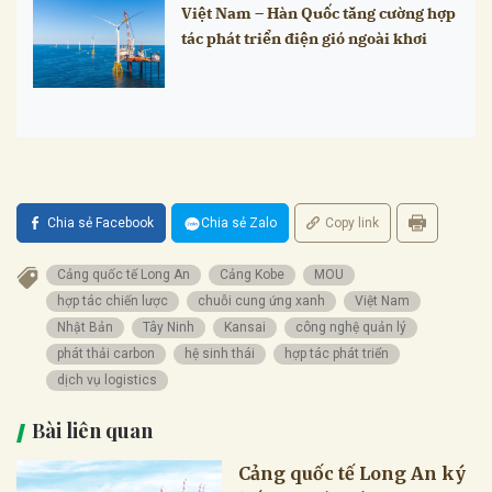
Việt Nam – Hàn Quốc tăng cường hợp
tác phát triển điện gió ngoài khơi
Chia sẻ Facebook
Chia sẻ Zalo
Copy link
Cảng quốc tế Long An
Cảng Kobe
MOU
hợp tác chiến lược
chuỗi cung ứng xanh
Việt Nam
Nhật Bản
Tây Ninh
Kansai
công nghệ quản lý
phát thải carbon
hệ sinh thái
hợp tác phát triển
dịch vụ logistics
Bài liên quan
Cảng quốc tế Long An ký