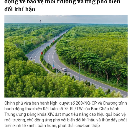
động về bảo vệ môi trường và ứng phó biến
đổi khí hậu
Chính phủ vừa ban hành Nghị quyết số 208/NQ-CP về Chương trình
hành động thực hiện Kết luận số 75-KL/TW của Ban Chấp hành
Trung ương Đảng khóa XIV, đặt mục tiêu nâng cao hiệu quả bảo vệ
môi trường, chủ động ứng phó với biến đổi khí hậu và thúc đẩy phát
triển kinh tế xanh, tuần hoàn, phát thải các-bon thấp.