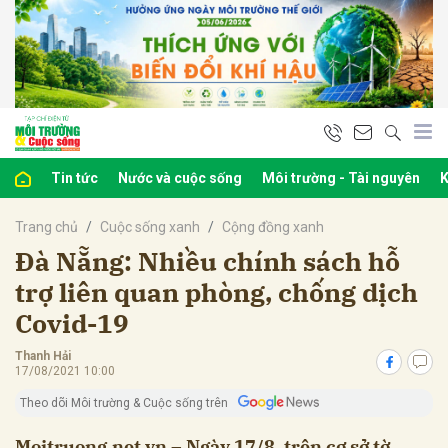
bình luận
Tin tức
Nước và cuộc sống
Môi trường - Tài nguyên
K
Trang chủ
Cuộc sống xanh
Cộng đồng xanh
Đà Nẵng: Nhiều chính sách hỗ
trợ liên quan phòng, chống dịch
Covid-19
Hủy
G
Thanh Hải
17/08/2021 10:00
Theo dõi Môi trường & Cuộc sống trên
Moitruong.net.vn – Ngày 17/8, trên cơ sở tờ