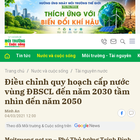
bình luận
Tin tức
Nước và cuộc sống
Môi trường - Tài nguyên
K
Trang chủ
Nước và cuộc sống
Tài nguyên nước
Điều chỉnh quy hoạch cấp nước
vùng ĐBSCL đến năm 2030 tầm
nhìn đến năm 2050
Hủy
G
Minh An
04/03/2021 12:00
Theo dõi Môi trường & Cuộc sống trên
Moitruong.net.vn – Phó Thủ tướng Trịnh Đình